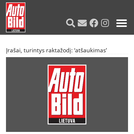
?>
Įrašai, turintys raktažodį: ‘atšaukimas’
NAUJIENOS
TESTAI