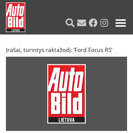
?>
Įrašai, turintys raktažodį: ‘Ford Focus RS’
NAUJIENOS
TESTAI
NAUJI
NAUDOTI
REPORTAŽAI