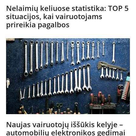
Nelaimių keliuose statistika: TOP 5
SPORTAS
situacijos, kai vairuotojams
prireikia pagalbos
PATARIMAI
ĮVAIRENYBĖS
Naujas vairuotojų iššūkis kelyje –
automobilių elektronikos gedimai