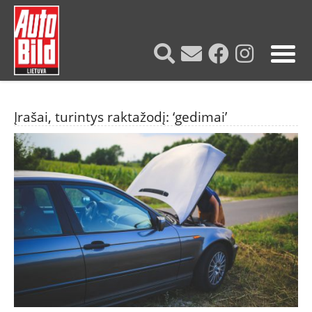
?>
Įrašai, turintys raktažodį: ‘gedimai’
NAUJIENOS
TESTAI
NAUJI
NAUDOTI
REPORTAŽAI