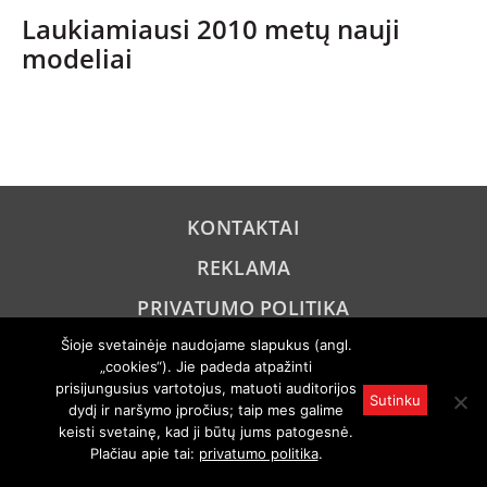
SPORTAS
Laukiamiausi 2010 metų nauji
modeliai
PATARIMAI
ĮVAIRENYBĖS
KONTAKTAI
REKLAMA
PRIVATUMO POLITIKA
Šioje svetainėje naudojame slapukus (angl.
© 2005 "Axel Springer AG". Visos teisės išsaugomos. Rengiama
pagal "Auto Bild" licenciją.
„cookies“). Jie padeda atpažinti
Draudžiamas visas ar dalinis atgaminimas bet kokiu būdu kuria
prisijungusius vartotojus, matuoti auditorijos
nors kalba be išankstinio raštiško leidimo.
Sutinku
dydį ir naršymo įpročius; taip mes galime
keisti svetainę, kad ji būtų jums patogesnė.
Plačiau apie tai:
privatumo politika
.