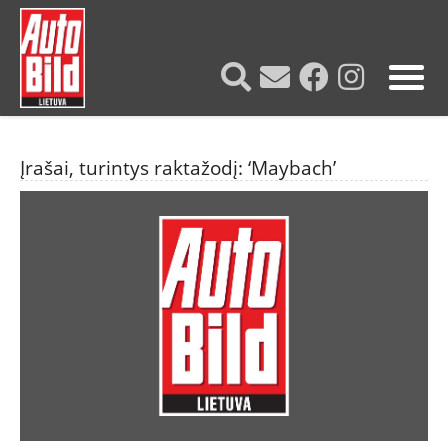
?>
Įrašai, turintys raktažodį: ‘Maybach’
NAUJIENOS
TESTAI
NAUJI
NAUDOTI