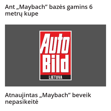
Ant „Maybach” bazės gamins 6
REPORTAŽAI
metrų kupe
SPORTAS
PATARIMAI
ĮVAIRENYBĖS
Atnaujintas „Maybach” beveik
nepasikeitė