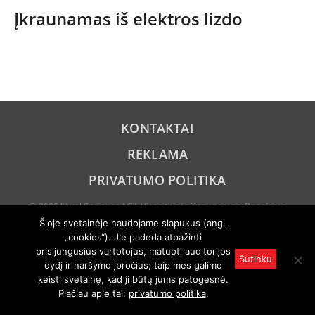
SPORTAS
Įkraunamas iš elektros lizdo
PATARIMAI
ĮVAIRENYBĖS
KONTAKTAI
REKLAMA
PRIVATUMO POLITIKA
© 2005 "Axel Springer AG". Visos teisės išsaugomos. Rengiama
pagal "Auto Bild" licenciją.
Šioje svetainėje naudojame slapukus (angl.
Draudžiamas visas ar dalinis atgaminimas bet kokiu būdu kuria
„cookies“). Jie padeda atpažinti
nors kalba be išankstinio raštiško leidimo.
prisijungusius vartotojus, matuoti auditorijos
Sutinku
dydį ir naršymo įpročius; taip mes galime
keisti svetainę, kad ji būtų jums patogesnė.
Plačiau apie tai:
privatumo politika
.