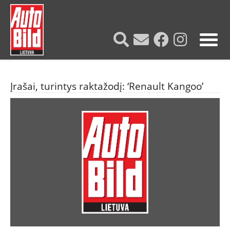
?>
NAUJIENOS
Įrašai, turintys raktažodį: ‘Renault Kangoo’
TESTAI
NAUJI
NAUDOTI
REPORTAŽAI