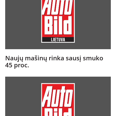
Naujų mašinų rinka sausį smuko
45 proc.