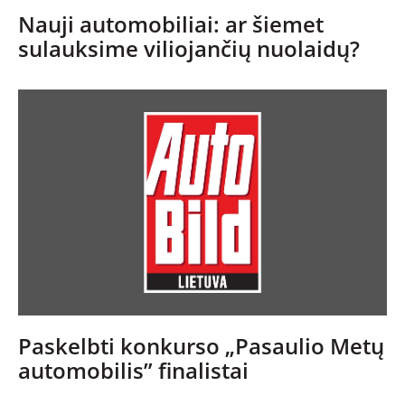
NAUJI
Nauji automobiliai: ar šiemet
sulauksime viliojančių nuolaidų?
NAUDOTI
REPORTAŽAI
SPORTAS
PATARIMAI
ĮVAIRENYBĖS
Paskelbti konkurso „Pasaulio Metų
automobilis” finalistai