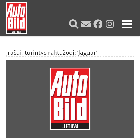
?>
Įrašai, turintys raktažodį: ‘Jaguar’
NAUJIENOS
TESTAI