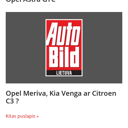
Opel Meriva, Kia Venga ar Citroen
C3 ?
Kitas puslapis »