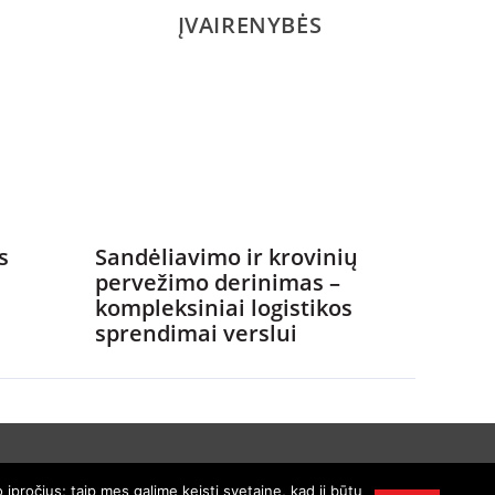
ĮVAIRENYBĖS
s
Sandėliavimo ir krovinių
pervežimo derinimas –
kompleksiniai logistikos
sprendimai verslui
įpročius; taip mes galime keisti svetainę, kad ji būtų