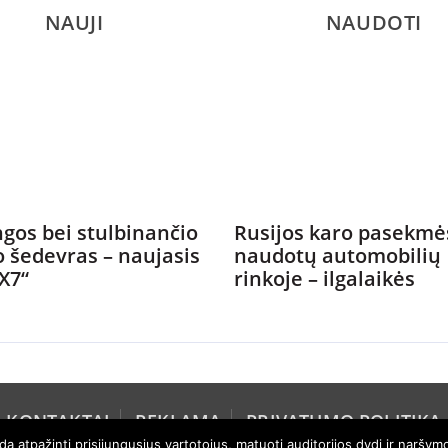
NAUJI
NAUDOTI
gos bei stulbinančio
Rusijos karo pasekmė
o šedevras – naujasis
naudotų automobilių
X7“
rinkoje – ilgalaikės
KONTAKTAI
REKLAMA
PRIVATUMO POLITIKA
 atpažinti prisijungusius vartotojus, matuoti auditorijos dydį ir naršymo 