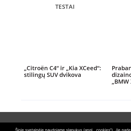
TESTAI
„Citroën C4“ ir „Kia XCeed“:
Praban
stilingų SUV dvikova
dizain
„BMW 
Šioje svetainėje naudojame slapukus (angl. „cookies“). Jie padeda