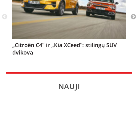
„Citroën C4“ ir „Kia XCeed“: stilingų SUV
dvikova
NAUJI