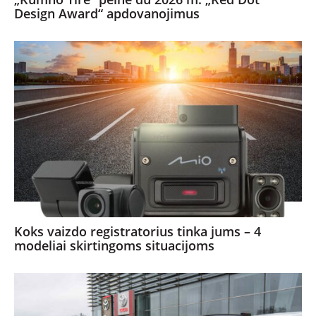
Design Award“ apdovanojimus
Koks vaizdo registratorius tinka jums – 4
modeliai skirtingoms situacijoms