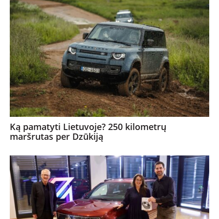
NAUJI
NAUDOTI
REPORTAŽAI
SPORTAS
PATARIMAI
Ką pamatyti Lietuvoje? 250 kilometrų
maršrutas per Dzūkiją
ĮVAIRENYBĖS