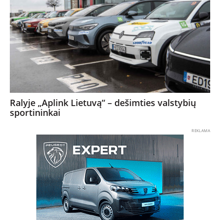
Ralyje „Aplink Lietuvą“ – dešimties valstybių
sportininkai
REKLAMA