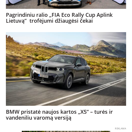
Pagrindiniu ralio „FIA Eco Rally Cup Aplink
Lietuvą“ trofėjumi džiaugėsi čekai
BMW pristatė naujos kartos „X5“ – turės ir
vandeniliu varomą versiją
REKLAMA