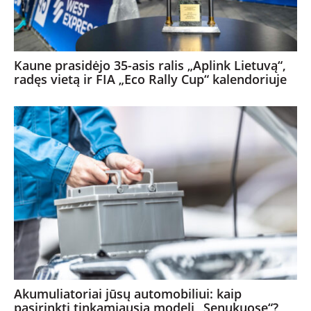
Kaune prasidėjo 35-asis ralis „Aplink Lietuvą“,
radęs vietą ir FIA „Eco Rally Cup“ kalendoriuje
Akumuliatoriai jūsų automobiliui: kaip
pasirinkti tinkamiausią modelį „Senukuose“?