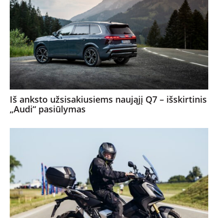
Iš anksto užsisakiusiems naująjį Q7 – išskirtinis
„Audi“ pasiūlymas