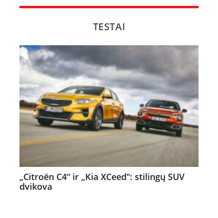
TESTAI
„Citroën C4“ ir „Kia XCeed“: stilingų SUV
dvikova