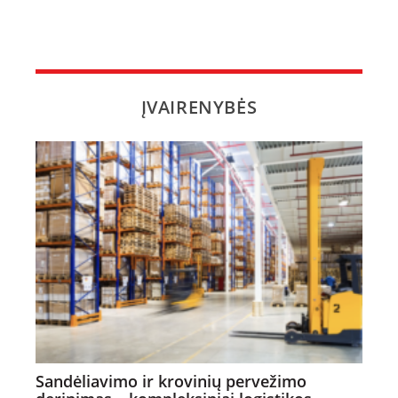
ĮVAIRENYBĖS
Sandėliavimo ir krovinių pervežimo