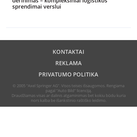
derinimas – kompleksiniai logistikos
sprendimai verslui
KONTAKTAI
REKLAMA
PRIVATUMO POLITIKA
© 2005 "Axel Springer AG". Visos teisės išsaugomos. Rengiama
pagal "Auto Bild" licenciją.
Draudžiamas visas ar dalinis atgaminimas bet kokiu būdu kuria
nors kalba be išankstinio raštiško leidimo.