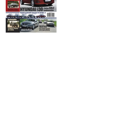
TESTAI
NAUJI
NAUDOTI
REPORTAŽAI
SPORTAS
PATARIMAI
ĮVAIRENYBĖS