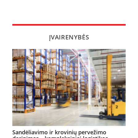
ĮVAIRENYBĖS
Sandėliavimo ir krovinių pervežimo