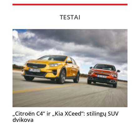
TESTAI
„Citroën C4“ ir „Kia XCeed“: stilingų SUV
dvikova