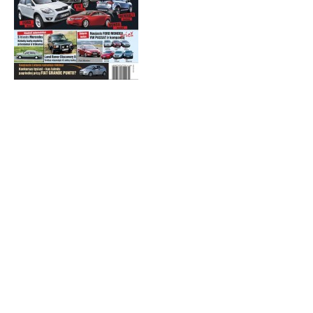
TESTAI
NAUJI
NAUDOTI
REPORTAŽAI
SPORTAS
PATARIMAI
ĮVAIRENYBĖS