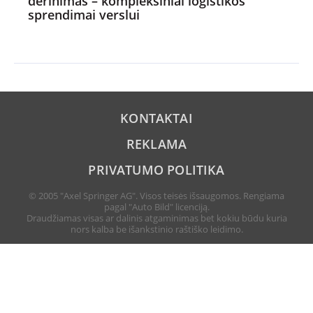
derinimas – kompleksiniai logistikos
sprendimai verslui
KONTAKTAI
REKLAMA
PRIVATUMO POLITIKA
© 2005 "Axel Springer AG". Visos teisės išsaugomos. Rengiama
pagal "Auto Bild" licenciją.
Draudžiamas visas ar dalinis atgaminimas bet kokiu būdu kuria
nors kalba be išankstinio raštiško leidimo.