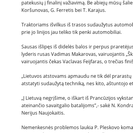
patekusių į finalinį važiavimą. Be abiejų mūsų šalie
Koršunovas, G. Ferretis bei T. Karajus.
Traktoriams išvilkus iš trasos sudaužytus automobi
prie jo linijos jau teliko tik penki automobiliai.
Sausas išlipęs iš didelės balos ir perpus praretė
lyderis rusas Vadimas Makarovas, vairuojantis „Škod
vairuojantis čekas Vaclavas Feijfaras, o trečias fin
„Lietuvos atstovams apmaudu ne tik dėl prarastų b
atstatyti sudaužytą techniką, nes kito, aštuntojo 
„Į Lietuvą negrįšime, o iškart iš Prancūzijos vyks
ateinančio savaitgalio batalijoms”,- sakė N. Kon
Nerijus Naujokaitis.
Nemenkesnės problemos laukia P. Pleskovo komando