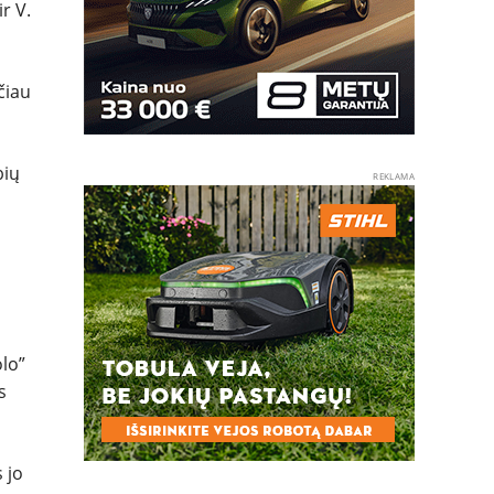
r V.
čiau
bių
REKLAMA
olo”
s
 jo