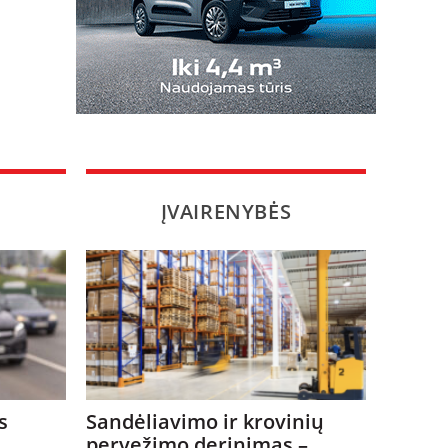
ĮVAIRENYBĖS
s
Sandėliavimo ir krovinių
pervežimo derinimas –