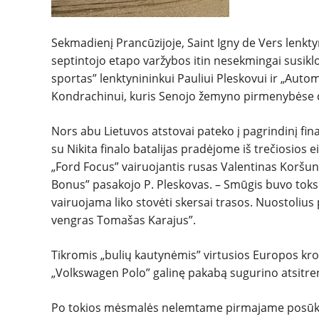
Sekmadienį Prancūzijoje, Saint Igny de Vers lenk
septintojo etapo varžybos itin nesekmingai susikl
sportas” lenktynininkui Pauliui Pleskovui ir „Aut
Kondrachinui, kuris Senojo žemyno pirmenybėse da
Nors abu Lietuvos atstovai pateko į pagrindinį final
su Nikita finalo batalijas pradėjome iš trečiosios e
„Ford Focus” vairuojantis rusas Valentinas Koršuno
Bonus” pasakojo P. Pleskovas. – Smūgis buvo toks 
vairuojama liko stovėti skersai trasos. Nuostolius 
vengras Tomašas Karajus”.
Tikromis „bulių kautynėmis” virtusios Europos kro
„Volkswagen Polo” galinę pakabą sugurino atsitre
Po tokios mėsmalės nelemtame pirmajame posūkyje 