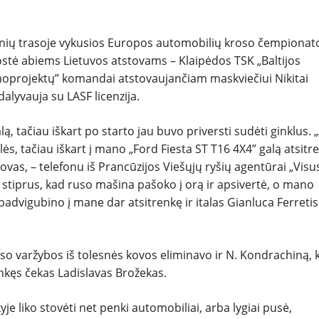
NAUDOTI
tynių trasoje vykusios Europos automobilių kroso čempionat
ostė abiems Lietuvos atstovams – Klaipėdos TSK „Baltijos
REPORTAŽAI
omoprojektų” komandai atstovaujančiam maskviečiui Nikitai
lyvauja su LASF licenzija.
SPORTAS
ą, tačiau iškart po starto jau buvo priversti sudėti ginklus.
ilės, tačiau iškart į mano „Ford Fiesta ST T16 4X4” galą atsitr
PATARIMAI
vas, – telefonu iš Prancūzijos Viešųjų ryšių agentūrai „Visu
stiprus, kad ruso mašina pašoko į orą ir apsivertė, o mano
ĮVAIRENYBĖS
padvigubino į mane dar atsitrenkę ir italas Gianluca Ferretis
so varžybos iš tolesnės kovos eliminavo ir N. Kondrachiną, 
nkęs čekas Ladislavas Brožekas.
liko stovėti net penki automobiliai, arba lygiai pusė,