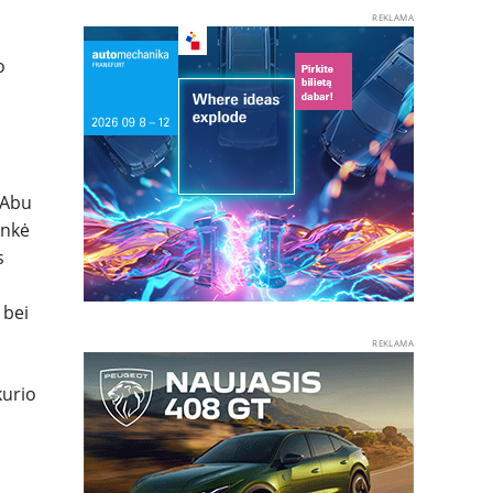
REKLAMA
o
 „Abu
enkė
s
 bei
REKLAMA
kurio