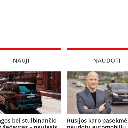
NAUJI
NAUDOTI
gos bei stulbinančio
Rusijos karo pasekmė
o šedevras – naujasis
naudotų automobilių