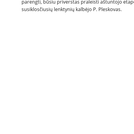
parengti, būsiu priverstas praleisti aštuntojo e
susiklosčiusių lenktynių kalbėjo P. Pleskovas.