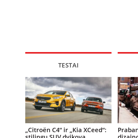
TESTAI
„Citroën C4“ ir „Kia XCeed“:
Praban
stilingų SUV dvikova
dizain