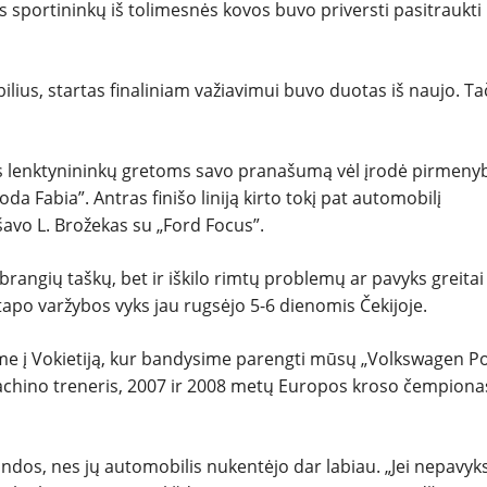
s sportininkų iš tolimesnės kovos buvo priversti pasitraukti i
lius, startas finaliniam važiavimui buvo duotas iš naujo. Ta
jus lenktynininkų gretoms savo pranašumą vėl įrodė pirmeny
a Fabia”. Antras finišo liniją kirto tokį pat automobilį
išavo L. Brožekas su „Ford Focus”.
rangių taškų, bet ir iškilo rimtų problemų ar pavyks greitai
etapo varžybos vyks jau rugsėjo 5-6 dienomis Čekijoje.
tame į Vokietiją, kur bandysime parengti mūsų „Volkswagen P
drachino treneris, 2007 ir 2008 metų Europos kroso čempiona
s, nes jų automobilis nukentėjo dar labiau. „Jei nepavyks