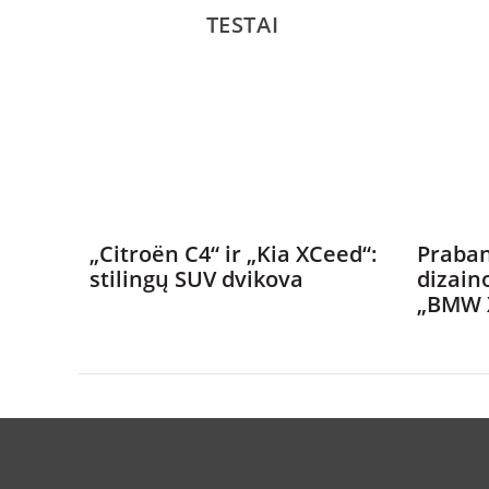
TESTAI
„Citroën C4“ ir „Kia XCeed“:
Praban
stilingų SUV dvikova
dizain
„BMW 