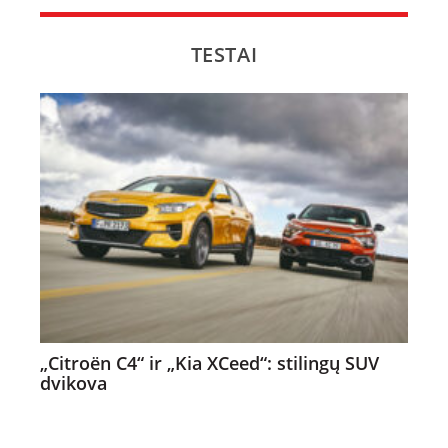
TESTAI
„Citroën C4“ ir „Kia XCeed“: stilingų SUV
dvikova