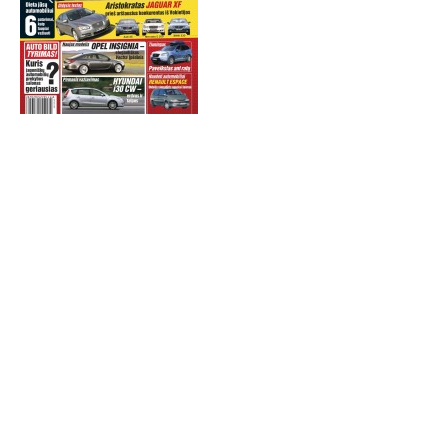
TESTAI
NAUJI
NAUDOTI
REPORTAŽAI
SPORTAS
PATARIMAI
ĮVAIRENYBĖS