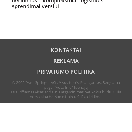
derinimas – kompleksiniai logistikos
sprendimai verslui
KONTAKTAI
REKLAMA
PRIVATUMO POLITIKA
© 2005 "Axel Springer AG". Visos teisės išsaugomos. Rengiama
pagal "Auto Bild" licenciją.
Draudžiamas visas ar dalinis atgaminimas bet kokiu būdu kuria
nors kalba be išankstinio raštiško leidimo.