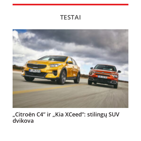
TESTAI
„Citroën C4“ ir „Kia XCeed“: stilingų SUV
dvikova