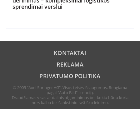
derinimas – kompleksiniai logistikos
sprendimai verslui
KONTAKTAI
REKLAMA
PRIVATUMO POLITIKA
© 2005 "Axel Springer AG". Visos teisės išsaugomos. Rengiama
pagal "Auto Bild" licenciją.
Draudžiamas visas ar dalinis atgaminimas bet kokiu būdu kuria
nors kalba be išankstinio raštiško leidimo.