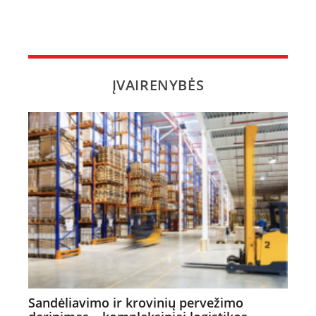
ĮVAIRENYBĖS
Sandėliavimo ir krovinių pervežimo