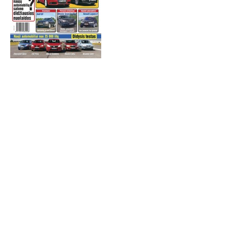
TESTAI
NAUJI
NAUDOTI
REPORTAŽAI
SPORTAS
PATARIMAI
ĮVAIRENYBĖS