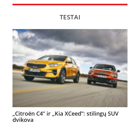
TESTAI
„Citroën C4“ ir „Kia XCeed“: stilingų SUV
dvikova