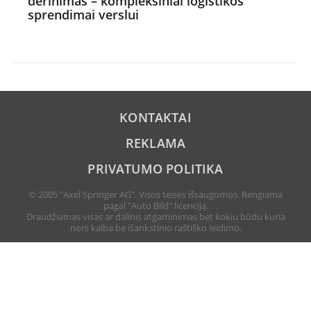
derinimas – kompleksiniai logistikos
sprendimai verslui
KONTAKTAI
REKLAMA
PRIVATUMO POLITIKA
© 2005 "Axel Springer AG". Visos teisės išsaugomos. Rengiama
pagal "Auto Bild" licenciją.
Draudžiamas visas ar dalinis atgaminimas bet kokiu būdu kuria
nors kalba be išankstinio raštiško leidimo.