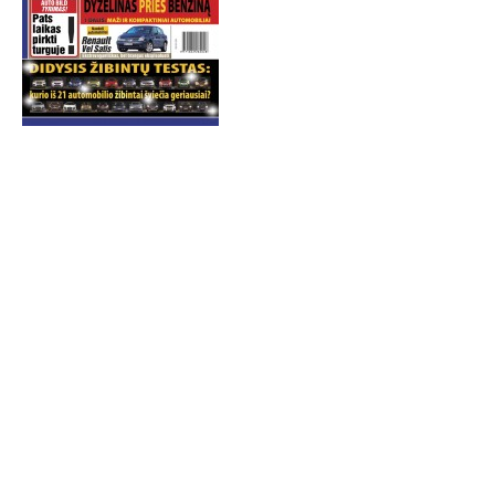
TESTAI
NAUJI
NAUDOTI
REPORTAŽAI
SPORTAS
PATARIMAI
ĮVAIRENYBĖS