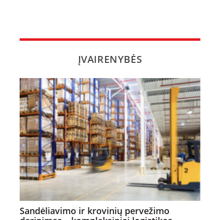
ĮVAIRENYBĖS
Sandėliavimo ir krovinių pervežimo