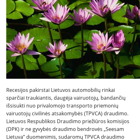
NAUJIENOS
TESTAI
NAUJI
NAUDOTI
Recesijos pakirstai Lietuvos automobilių rinkai
REPORTAŽAI
sparčiai traukiantis, daugėja vairuotojų, bandančių
išsisukti nuo privalomojo transporto priemonių
SPORTAS
vairuotojų civilinės atsakomybės (TPVCA) draudimo.
Lietuvos Respublikos Draudimo priežiūros komisijos
(DPK) ir ne gyvybės draudimo bendrovės „Seesam
PATARIMAI
Lietuva” duomenimis, sudaromų TPVCA draudimo