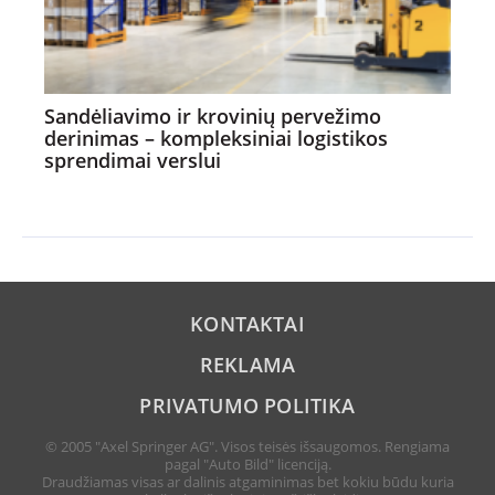
Sandėliavimo ir krovinių pervežimo
derinimas – kompleksiniai logistikos
sprendimai verslui
KONTAKTAI
REKLAMA
PRIVATUMO POLITIKA
© 2005 "Axel Springer AG". Visos teisės išsaugomos. Rengiama
pagal "Auto Bild" licenciją.
Draudžiamas visas ar dalinis atgaminimas bet kokiu būdu kuria