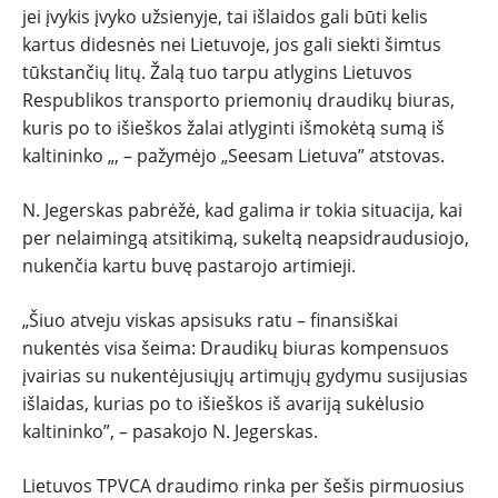
jei įvykis įvyko užsienyje, tai išlaidos gali būti kelis
kartus didesnės nei Lietuvoje, jos gali siekti šimtus
tūkstančių litų. Žalą tuo tarpu atlygins Lietuvos
Respublikos transporto priemonių draudikų biuras,
kuris po to išieškos žalai atlyginti išmokėtą sumą iš
kaltininko „, – pažymėjo „Seesam Lietuva” atstovas.
N. Jegerskas pabrėžė, kad galima ir tokia situacija, kai
per nelaimingą atsitikimą, sukeltą neapsidraudusiojo,
nukenčia kartu buvę pastarojo artimieji.
„Šiuo atveju viskas apsisuks ratu – finansiškai
nukentės visa šeima: Draudikų biuras kompensuos
įvairias su nukentėjusiųjų artimųjų gydymu susijusias
išlaidas, kurias po to išieškos iš avariją sukėlusio
kaltininko”, – pasakojo N. Jegerskas.
Lietuvos TPVCA draudimo rinka per šešis pirmuosius