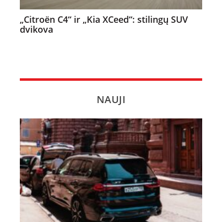
„Citroën C4“ ir „Kia XCeed“: stilingų SUV
dvikova
NAUJI