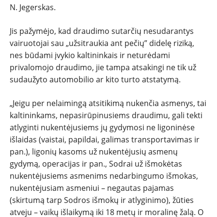
N. Jegerskas.
Jis pažymėjo, kad draudimo sutarčių nesudarantys
vairuotojai sau „užsitraukia ant pečių” didelę riziką,
nes būdami įvykio kaltininkais ir neturėdami
privalomojo draudimo, jie tampa atsakingi ne tik už
sudaužyto automobilio ar kito turto atstatymą.
„Jeigu per nelaimingą atsitikimą nukenčia asmenys, tai
kaltininkams, nepasirūpinusiems draudimu, gali tekti
atlyginti nukentėjusiems jų gydymosi ne ligoninėse
išlaidas (vaistai, papildai, galimas transportavimas ir
pan.), ligonių kasoms už nukentėjusių asmenų
gydymą, operacijas ir pan., Sodrai už išmokėtas
nukentėjusiems asmenims nedarbingumo išmokas,
nukentėjusiam asmeniui – negautas pajamas
(skirtumą tarp Sodros išmokų ir atlyginimo), žūties
atveju – vaikų išlaikymą iki 18 metų ir moralinę žalą. O