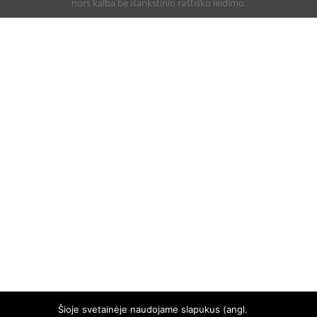
nors kalba be išankstinio raštiško leidimo.
Šioje svetainėje naudojame slapukus (angl.