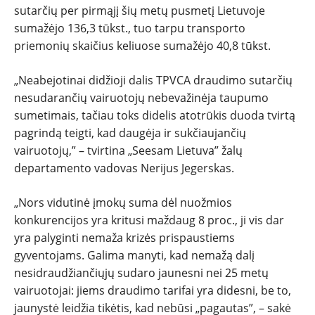
sutarčių per pirmąjį šių metų pusmetį Lietuvoje
ĮVAIRENYBĖS
sumažėjo 136,3 tūkst., tuo tarpu transporto
priemonių skaičius keliuose sumažėjo 40,8 tūkst.
„Neabejotinai didžioji dalis TPVCA draudimo sutarčių
nesudarančių vairuotojų nebevažinėja taupumo
sumetimais, tačiau toks didelis atotrūkis duoda tvirtą
pagrindą teigti, kad daugėja ir sukčiaujančių
vairuotojų,” – tvirtina „Seesam Lietuva” žalų
departamento vadovas Nerijus Jegerskas.
„Nors vidutinė įmokų suma dėl nuožmios
konkurencijos yra kritusi maždaug 8 proc., ji vis dar
yra palyginti nemaža krizės prispaustiems
gyventojams. Galima manyti, kad nemažą dalį
nesidraudžiančiųjų sudaro jaunesni nei 25 metų
vairuotojai: jiems draudimo tarifai yra didesni, be to,
jaunystė leidžia tikėtis, kad nebūsi „pagautas”, – sakė