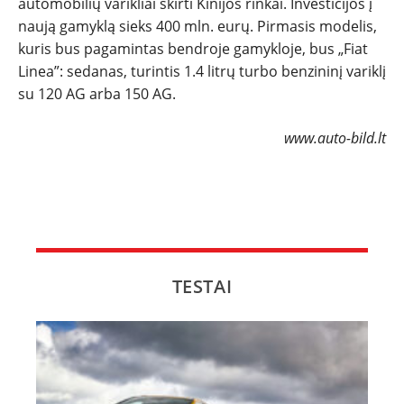
automobilių varikliai skirti Kinijos rinkai. Investicijos į
NAUJI
naują gamyklą sieks 400 mln. eurų. Pirmasis modelis,
kuris bus pagamintas bendroje gamykloje, bus „Fiat
Linea”: sedanas, turintis 1.4 litrų turbo benzininį variklį
NAUDOTI
su 120 AG arba 150 AG.
REPORTAŽAI
www.auto-bild.lt
SPORTAS
PATARIMAI
ĮVAIRENYBĖS
TESTAI