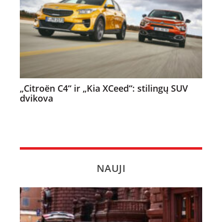
„Citroën C4“ ir „Kia XCeed“: stilingų SUV
dvikova
NAUJI