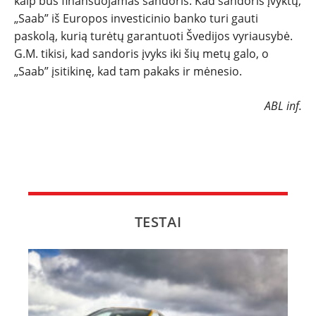
kaip bus finansuojamas sandoris. Kad sandoris įvyktų,
NAUJI
„Saab” iš Europos investicinio banko turi gauti
paskolą, kurią turėtų garantuoti Švedijos vyriausybė.
G.M. tikisi, kad sandoris įvyks iki šių metų galo, o
NAUDOTI
„Saab” įsitikinę, kad tam pakaks ir mėnesio.
REPORTAŽAI
ABL inf.
SPORTAS
PATARIMAI
ĮVAIRENYBĖS
TESTAI