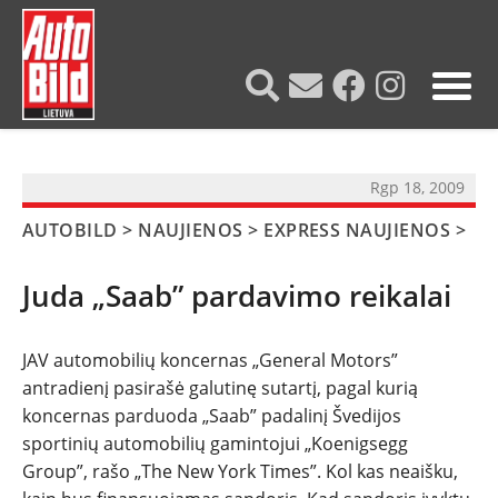
?>
Rgp 18, 2009
AUTOBILD
>
NAUJIENOS
>
EXPRESS NAUJIENOS
>
Juda „Saab” pardavimo reikalai
JAV automobilių koncernas „General Motors”
antradienį pasirašė galutinę sutartį, pagal kurią
NAUJIENOS
koncernas parduoda „Saab” padalinį Švedijos
sportinių automobilių gamintojui „Koenigsegg
TESTAI
Group”, rašo „The New York Times”. Kol kas neaišku,