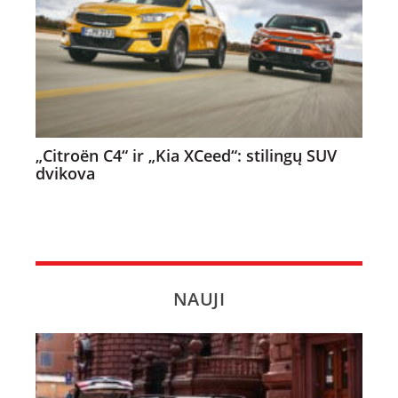
„Citroën C4“ ir „Kia XCeed“: stilingų SUV
dvikova
NAUJI