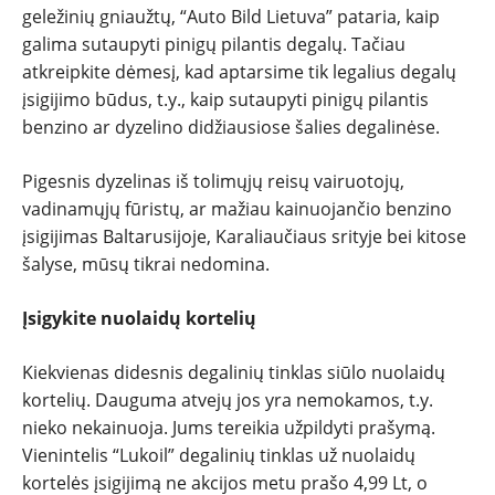
geležinių gniaužtų, “Auto Bild Lietuva” pataria, kaip
PATARIMAI
galima sutaupyti pinigų pilantis degalų. Tačiau
atkreipkite dėmesį, kad aptarsime tik legalius degalų
ĮVAIRENYBĖS
įsigijimo būdus, t.y., kaip sutaupyti pinigų pilantis
benzino ar dyzelino didžiausiose šalies degalinėse.
Pigesnis dyzelinas iš tolimųjų reisų vairuotojų,
vadinamųjų fūristų, ar mažiau kainuojančio benzino
įsigijimas Baltarusijoje, Karaliaučiaus srityje bei kitose
šalyse, mūsų tikrai nedomina.
Įsigykite nuolaidų kortelių
Kiekvienas didesnis degalinių tinklas siūlo nuolaidų
kortelių. Dauguma atvejų jos yra nemokamos, t.y.
nieko nekainuoja. Jums tereikia užpildyti prašymą.
Vienintelis “Lukoil” degalinių tinklas už nuolaidų
kortelės įsigijimą ne akcijos metu prašo 4,99 Lt, o