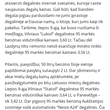
atsiversti degalinės internet svetainės, kurioje rasite
naujausias degalų kainas. Gali būti, kad šiandien
degalai pigiau parduodami ne jums įprastoje
degalinėje arčiausiai namų, o kitoje, kuri jums kaip tik
pakeliui. Tarkime, liepos 9-ąją, kai buvo ruošiama ši
medžiaga, Vilniaus “Lukoil” degalinėse 95 markės
benzinas vidutiniškai kainavo 3,60 Lt. Tačiau dėl
Lazdynų tilto remonto netoli esančioje minėto tinklo
degalinėje 95 markės benzinas kainavo 3,56 Lt.
Pilantis, pavyzdžiui, 50 litrų benzino šioje vietoje
papildomai pavyktų sutaupyti 2 Lt. Dar įdomesnių ir
akiai mielų degalų kainų aptiktumėte, jei
pasižvalgytumėte po kitų Lietuvos miestų degalines.
Liepos 9-ąją Vilniaus “Statoil” degalinėse 95 markės
benzinas vidutiniškai kainavo 3,64 Lt, o Panevėžyje –
tik 3,42 Lt. Dar pigesnį 95 markės benziną Aukštaitijos
sostinėje siūlė automatinės “Neste A24” degalinės. Čia