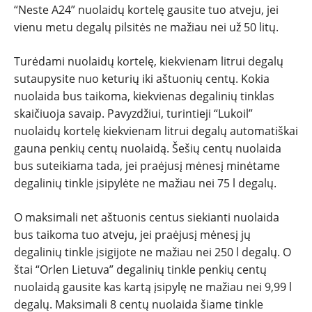
“Neste A24” nuolaidų kortelę gausite tuo atveju, jei
vienu metu degalų pilsitės ne mažiau nei už 50 litų.
Turėdami nuolaidų kortelę, kiekvienam litrui degalų
sutaupysite nuo keturių iki aštuonių centų. Kokia
nuolaida bus taikoma, kiekvienas degalinių tinklas
skaičiuoja savaip. Pavyzdžiui, turintieji “Lukoil”
nuolaidų kortelę kiekvienam litrui degalų automatiškai
gauna penkių centų nuolaidą. Šešių centų nuolaida
bus suteikiama tada, jei praėjusį mėnesį minėtame
degalinių tinkle įsipylėte ne mažiau nei 75 l degalų.
O maksimali net aštuonis centus siekianti nuolaida
bus taikoma tuo atveju, jei praėjusį mėnesį jų
degalinių tinkle įsigijote ne mažiau nei 250 l degalų. O
štai “Orlen Lietuva” degalinių tinkle penkių centų
nuolaidą gausite kas kartą įsipylę ne mažiau nei 9,99 l
degalų. Maksimali 8 centų nuolaida šiame tinkle