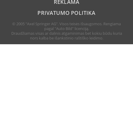
REKLAMA
PRIVATUMO POLITIKA
© 2005 "Axel Springer AG". Visos teisės išsaugomos. Rengiama
pagal "Auto Bild" licenciją.
Draudžiamas visas ar dalinis atgaminimas bet kokiu būdu kuria
nors kalba be išankstinio raštiško leidimo.