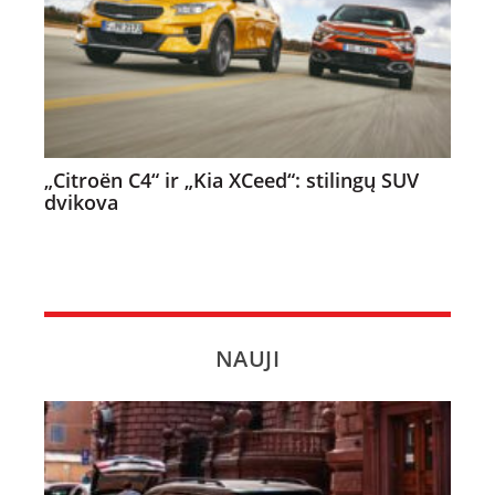
„Citroën C4“ ir „Kia XCeed“: stilingų SUV
dvikova
NAUJI