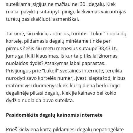
suteikiama įsigijus ne mažiau nei 30 l degalų. Kiek
realiai pavyktų sutaupyti pinigų kiekvienas vairuotojas
turėtų pasiskaičiuoti asmeniškai.
Tarkime, šių eilučių autorius, turintis “Lukoil” nuolaidų
kortelę, pildamasis degalų minėtame tinkle per
pirmus šešis šių metų mėnesius sutaupė 38,43 Lt.
Jums gali kilti klausimas, iš kur taip tiksliai žinomas
nuolaidos dydis? Atsakymas labai paprastas.
Prisijungus prie “Lukoil” svetainės internete, tereikia
nurodyti savo kortelės numerį, įvesti slaptažodį ir bus
matomi visi duomenys: kiek, kurią dieną bei kurioje
degalinėje piltasi degalų, kiek jie kainavo bei kokio
dydžio nuolaida buvo suteikta.
Pasidomėkite degalų kainomis internete
Prieš kiekvieną kartą pildamiesi degalų nepatingėkite