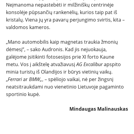
Neįmanoma nepastebėti ir milžiniškų centrinėje
konsolėje pūpsančių rankenėlių, kurios taip pat iš
kristalų. Viena jų yra pavarų perjungimo svirtis, kita –
valdomos kameros.
„Mano automobilis kaip magnetas traukia žmonių
dėmesį”, – sako Audronis. Kad jis nejuokauja,
galėjome įsitikinti fotosesijos prie XI forto Kaune
metu. Vos į aikštelę atvažiavusį
AG Excalibur
apspito
minia turistų iš Olandijos ir būrys vietinių vaikų.
„
Ferrari
ar
BMW
„
, – spėliojo vaikai, nė per žingsnį
neatsitraukdami nuo vienetinio Lietuvoje pagaminto
sportinio kupė.
Mindaugas Malinauskas