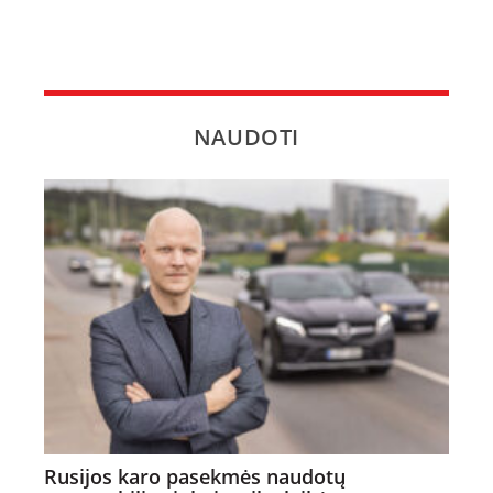
NAUDOTI
Rusijos karo pasekmės naudotų