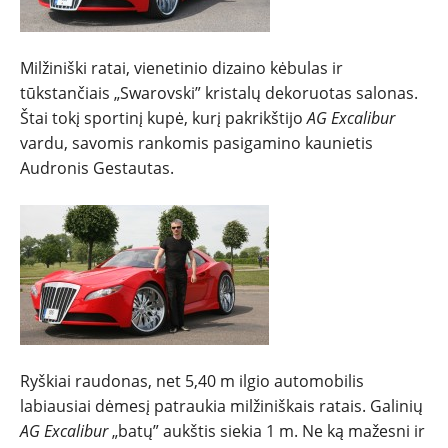
Milžiniški ratai, vienetinio dizaino kėbulas ir
tūkstančiais „Swarovski” kristalų dekoruotas salonas.
Štai tokį sportinį kupė, kurį pakrikštijo
AG Excalibur
vardu, savomis rankomis pasigamino kaunietis
NAUJIENOS
Audronis Gestautas.
TESTAI
NAUJI
NAUDOTI
Ryškiai raudonas, net 5,40 m ilgio automobilis
REPORTAŽAI
labiausiai dėmesį patraukia milžiniškais ratais. Galinių
AG Excalibur
„batų” aukštis siekia 1 m. Ne ką mažesni ir
SPORTAS