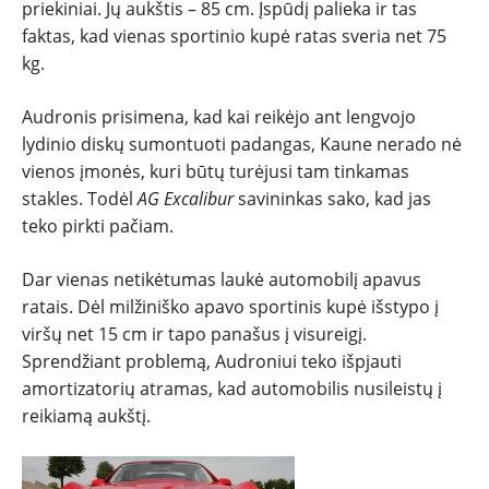
priekiniai. Jų aukštis – 85 cm. Įspūdį palieka ir tas
faktas, kad vienas sportinio kupė ratas sveria net 75
PATARIMAI
kg.
ĮVAIRENYBĖS
Audronis prisimena, kad kai reikėjo ant lengvojo
lydinio diskų sumontuoti padangas, Kaune nerado nė
vienos įmonės, kuri būtų turėjusi tam tinkamas
stakles. Todėl
AG Excalibur
savininkas sako, kad jas
teko pirkti pačiam.
Dar vienas netikėtumas laukė automobilį apavus
ratais. Dėl milžiniško apavo sportinis kupė išstypo į
viršų net 15 cm ir tapo panašus į visureigį.
Sprendžiant problemą, Audroniui teko išpjauti
amortizatorių atramas, kad automobilis nusileistų į
reikiamą aukštį.