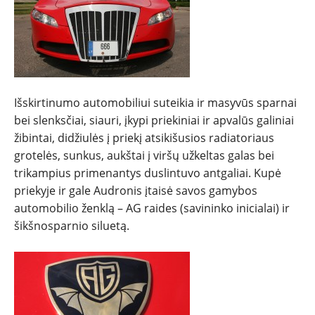
Išskirtinumo automobiliui suteikia ir masyvūs sparnai
bei slenksčiai, siauri, įkypi priekiniai ir apvalūs galiniai
žibintai, didžiulės į priekį atsikišusios radiatoriaus
grotelės, sunkus, aukštai į viršų užkeltas galas bei
trikampius primenantys duslintuvo antgaliai. Kupė
priekyje ir gale Audronis įtaisė savos gamybos
automobilio ženklą – AG raides (savininko inicialai) ir
šikšnosparnio siluetą.