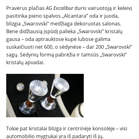
Pravėrus plačias
AG Excalibur
duris vairuotoją ir keleivį
pasitinka pieno spalvos „Alcantara” oda ir juoda,
blizgia „Swarovski” medžiaga dekoruotas salonas.
Bene didžiausią įspūdį palieka „Swarovski” kristalų
gausa – oda aptrauktose kupė lubose galima
suskaičiuoti net 600, o sėdynėse – dar 200 „Swarovski”
sagų. Sėdynių formą pabrėžia ir tamsūs „Swarovski”
kristalų apvadai.
Tokie pat kristalai blizga ir centrinėje konsolėje – visi
automobilio mygtukai yra iš padaryti iš jų.