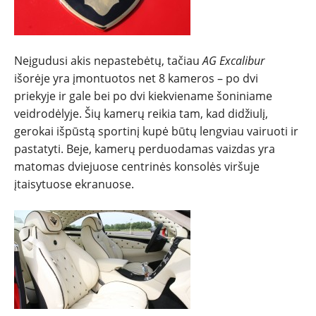
Neįgudusi akis nepastebėtų, tačiau
AG Excalibur
išorėje yra įmontuotos net 8 kameros – po dvi
priekyje ir gale bei po dvi kiekviename šoniniame
veidrodėlyje. Šių kamerų reikia tam, kad didžiulį,
gerokai išpūstą sportinį kupė būtų lengviau vairuoti ir
pastatyti. Beje, kamerų perduodamas vaizdas yra
matomas dviejuose centrinės konsolės viršuje
įtaisytuose ekranuose.