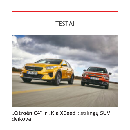
TESTAI
„Citroën C4“ ir „Kia XCeed“: stilingų SUV
dvikova