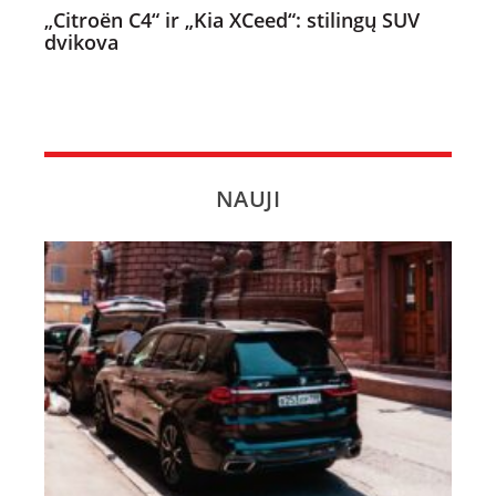
„Citroën C4“ ir „Kia XCeed“: stilingų SUV
dvikova
NAUJI