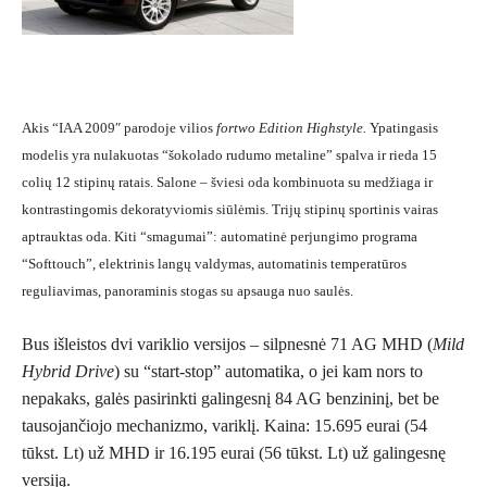
TESTAI
NAUJI
NAUDOTI
Akis “IAA 2009″ parodoje vilios
fortwo Edition Highstyle.
Ypatingasis
modelis yra nulakuotas “šokolado rudumo metaline” spalva ir rieda 15
REPORTAŽAI
colių 12 stipinų ratais. Salone – šviesi oda kombinuota su medžiaga ir
kontrastingomis dekoratyviomis siūlėmis. Trijų stipinų sportinis vairas
aptrauktas oda. Kiti “smagumai”: automatinė perjungimo programa
SPORTAS
“Softtouch”, elektrinis langų valdymas, automatinis temperatūros
reguliavimas, panoraminis stogas su apsauga nuo saulės.
PATARIMAI
Bus išleistos dvi variklio versijos – silpnesnė 71 AG MHD (
Mild
ĮVAIRENYBĖS
Hybrid Drive
) su “start-stop” automatika, o jei kam nors to
nepakaks, galės pasirinkti galingesnį 84 AG benzininį, bet be
tausojančiojo mechanizmo, variklį. Kaina: 15.695 eurai (54
tūkst. Lt) už MHD ir 16.195 eurai (56 tūkst. Lt) už galingesnę
versiją.