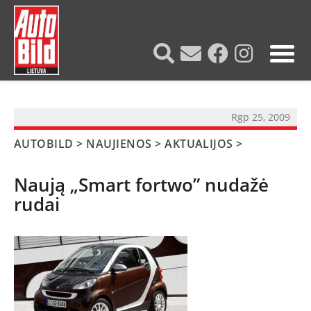
?>
Rgp 25, 2009
AUTOBILD
>
NAUJIENOS
>
AKTUALIJOS
>
Naują „Smart fortwo” nudažė
rudai
NAUJIENOS