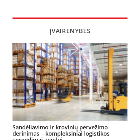
ĮVAIRENYBĖS
Sandėliavimo ir krovinių pervežimo
derinimas – kompleksiniai logistikos
sprendimai verslui