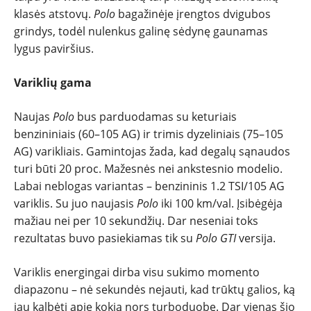
klasės atstovų.
Polo
bagažinėje įrengtos dvigubos
grindys, todėl nulenkus galinę sėdynę gaunamas
lygus paviršius.
Variklių gama
Naujas
Polo
bus parduodamas su keturiais
benzininiais (60–105 AG) ir trimis dyzeliniais (75–105
AG) varikliais. Gamintojas žada, kad degalų sąnaudos
turi būti 20 proc. Mažesnės nei ankstesnio modelio.
Labai neblogas variantas – benzininis 1.2 TSI/105 AG
variklis. Su juo naujasis
Polo
iki 100 km/val. Įsibėgėja
mažiau nei per 10 sekundžių. Dar neseniai toks
rezultatas buvo pasiekiamas tik su
Polo GTI
versija.
Variklis energingai dirba visu sukimo momento
diapazonu – nė sekundės nejauti, kad trūktų galios, ką
jau kalbėti apie kokią nors turboduobę. Dar vienas šio