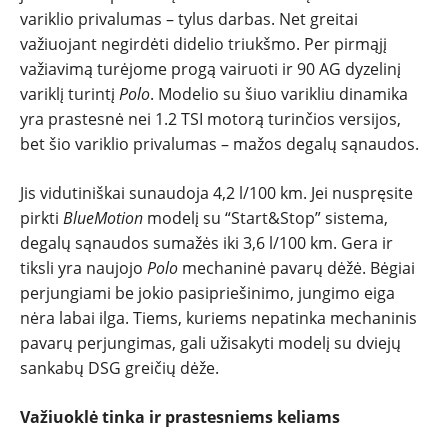
variklio privalumas – tylus darbas. Net greitai
važiuojant negirdėti didelio triukšmo. Per pirmąjį
važiavimą turėjome progą vairuoti ir 90 AG dyzelinį
variklį turintį
Polo
. Modelio su šiuo varikliu dinamika
yra prastesnė nei 1.2 TSI motorą turinčios versijos,
bet šio variklio privalumas – mažos degalų sąnaudos.
Jis vidutiniškai sunaudoja 4,2 l/100 km. Jei nuspręsite
pirkti
BlueMotion
modelį su “Start&Stop” sistema,
degalų sąnaudos sumažės iki 3,6 l/100 km. Gera ir
tiksli yra naujojo
Polo
mechaninė pavarų dėžė. Bėgiai
perjungiami be jokio pasipriešinimo, jungimo eiga
nėra labai ilga. Tiems, kuriems nepatinka mechaninis
pavarų perjungimas, gali užisakyti modelį su dviejų
sankabų DSG greičių dėže.
Važiuoklė tinka ir prastesniems keliams