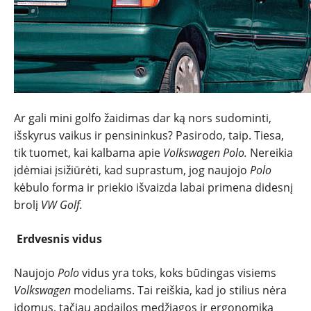
NAUJIENOS
TESTAI
Ar gali mini golfo žaidimas dar ką nors sudominti,
išskyrus vaikus ir pensininkus? Pasirodo, taip. Tiesa,
NAUJI
tik tuomet, kai kalbama apie
Volkswagen Polo.
Nereikia
įdėmiai įsižiūrėti, kad suprastum, jog naujojo
Polo
kėbulo forma ir priekio išvaizda labai primena didesnį
NAUDOTI
brolį
VW Golf.
REPORTAŽAI
Erdvesnis vidus
SPORTAS
Naujojo
Polo
vidus yra toks, koks būdingas visiems
Volkswagen
modeliams. Tai reiškia, kad jo stilius nėra
įdomus, tačiau apdailos medžiagos ir ergonomika