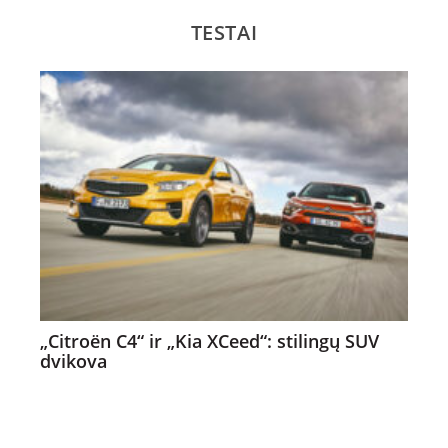
TESTAI
„Citroën C4“ ir „Kia XCeed“: stilingų SUV
dvikova