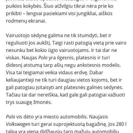
PATARIMAI
puikios kokybės. Šiuo atžvilgiu tikrai nėra prie ko
prikibti – lengvai pasiekiami visi jungikliai, aiškūs
ĮVAIRENYBĖS
rodmenų ekranai.
Vairuotojo sėdynę galima ne tik stumdyti, bet ir
reguliuoti jos aukštį. Taigi rasti patogią vietą prie vairo
nesunku bet kokio ūgio vairuotojams. Ir tai dar ne
viskas. Naujas
Polo
yra ilgesnis, platesnis ir turi
didesnį atstumą tarp ašių negu ankstesnis modelis.
Visa tai teigiamai veikia vidaus erdvę. Dabar
keliaujantieji ne tik turi daugiau vietos kojoms, bet ir
gali patogiau įsitaisyti ant platesnės galinės sėdynės.
Tačiau tai dar nereiškia, kad gale gali patogiai važiuoti
trys suaugę žmonės.
Polo
vis dėto yra miesto automobilis. Naujasis
Volkswagen
turi gerai suprojektuotą bagažinę. Jos 280 l
talpa yra viena didžiausių tarp mažųjų automobilių