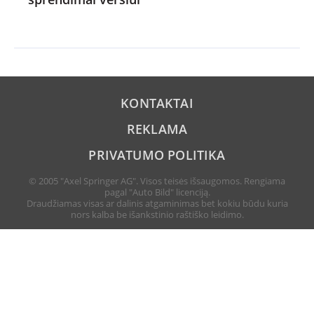
KONTAKTAI
REKLAMA
PRIVATUMO POLITIKA
© 2005 "Axel Springer AG". Visos teisės išsaugomos. Rengiama
pagal "Auto Bild" licenciją.
Draudžiamas visas ar dalinis atgaminimas bet kokiu būdu kuria
nors kalba be išankstinio raštiško leidimo.