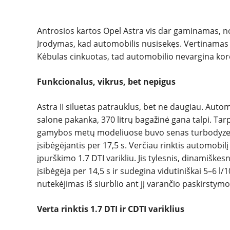
Antrosios kartos Opel Astra vis dar gaminamas, nor
Įrodymas, kad automobilis nusisekęs. Vertinamas 
Kėbulas cinkuotas, tad automobilio nevargina kor
Funkcionalus, vikrus, bet nepigus
Astra II siluetas patrauklus, bet ne daugiau. Aut
salone pakanka, 370 litrų bagažinė gana talpi. Tarp
gamybos metų modeliuose buvo senas turbodyzelinis 
įsibėgėjantis per 17,5 s. Verčiau rinktis automobi
įpurškimo 1.7 DTI varikliu. Jis tylesnis, dinamiškes
įsibėgėja per 14,5 s ir sudegina vidutiniškai 5–6 l
nutekėjimas iš siurblio ant jį varančio paskirstymo d
Verta rinktis 1.7 DTI ir CDTI variklius