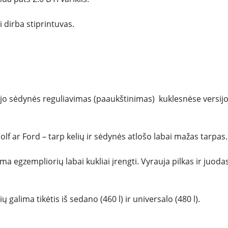
 dirba stiprintuvas.
tojo sėdynės reguliavimas (paaukštinimas) kuklesnėse versij
lf ar Ford – tarp kelių ir sėdynės atlošo labai mažas tarpas.
a egzempliorių labai kukliai įrengti. Vyrauja pilkas ir juoda
galima tikėtis iš sedano (460 l) ir universalo (480 l).