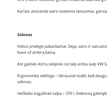
Kartais atsiranda vairo sistemos laisvumas, garsiai
Salonas
Vietos priekyje pakankamai. Deja, vairo ir vairuo
buvo už atskirą kainą.
Ant galinės Astra sėdynės ne taip erdvu kaip VW Go
Ergonomika nebloga – tikriausiai todėl, kad daugum
salonas.
Hečbeko bagažinės talpa – 370 l. Didesnių galimybių 