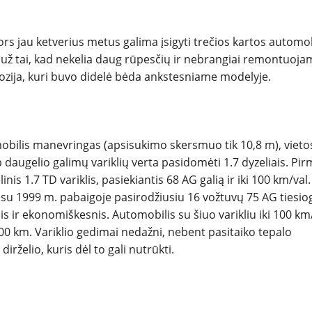
s jau ketverius metus galima įsigyti trečios kartos automob
NAUJIENOS
už tai, kad nekelia daug rūpesčių ir nebrangiai remontuoja
ozija, kuri buvo didelė bėda ankstesniame modelyje.
TESTAI
NAUJI
omobilis manevringas (apsisukimo skersmuo tik 10,8 m), vieto
 daugelio galimų variklių verta pasidomėti 1.7 dyzeliais. Pi
NAUDOTI
1.7 TD variklis, pasiekiantis 68 AG galią ir iki 100 km/val.
lį su 1999 m. pabaigoje pasirodžiusiu 16 vožtuvų 75 AG tiesio
REPORTAŽAI
nis ir ekonomiškesnis. Automobilis su šiuo varikliu iki 100 km
/100 km. Variklio gedimai nedažni, nebent pasitaiko tepalo
SPORTAS
irželio, kuris dėl to gali nutrūkti.
PATARIMAI