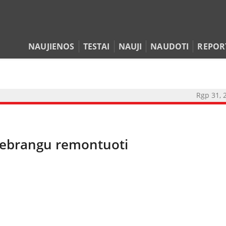
NAUJIENOS
TESTAI
NAUJI
NAUDOTI
REPOR
Rgp 31, 
r nebrangu remontuoti