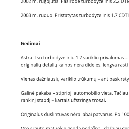
2002 m. rugpjūtis. Pasirodė turbodyzelinis 2.2 DTI
2003 m. ruduo. Pristatytas turbodyzelinis 1.7 CDTI
Gedimai
Astra II su turbodyzeliniu 1.7 varikliu privalumas
originalių detalių kainos nėra didelės, lengva rasti
Vienas dažniausių variklio trūkumų – ant paskirsty
Galinė pakaba – stiprioji automobilio vieta. Tačiau 
rankinį stabdį – kartais užstringa trosai.
Originalus duslintuvas nėra labai patvarus. Po 100 t
Oro srauto matuoklė genda nedažnai, dažniau genda