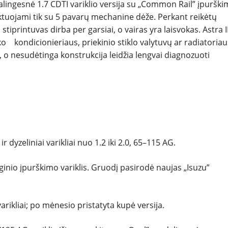
lingesnė 1.7 CDTI variklio versija su „Common Rail” įpuršk
ĮVAIRENYBĖS
ektuojami tik su 5 pavarų mechanine dėže. Perkant reikėtų
 stiprintuvas dirba per garsiai, o vairas yra laisvokas. Astra I
o kondicionieriaus, priekinio stiklo valytuvų ar radiatoriau
 o nesudėtinga konstrukcija leidžia lengvai diagnozuoti
r dyzeliniai varikliai nuo 1.2 iki 2.0, 65–115 AG.
ginio įpurškimo variklis. Gruodį pasirodė naujas „Isuzu”
arikliai; po mėnesio pristatyta kupė versija.