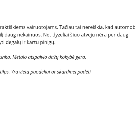
raktiškiems vairuotojams. Tačiau tai nereiškia, kad automobi
ilį daug nekainuos. Net dyzeliai šiuo atveju nėra per daug
pyti degalų ir kartu pinigų.
blunka. Metalo atspalvio dažų kokybė gera.
ilps. Yra vieta puodeliui ar skardinei padėti