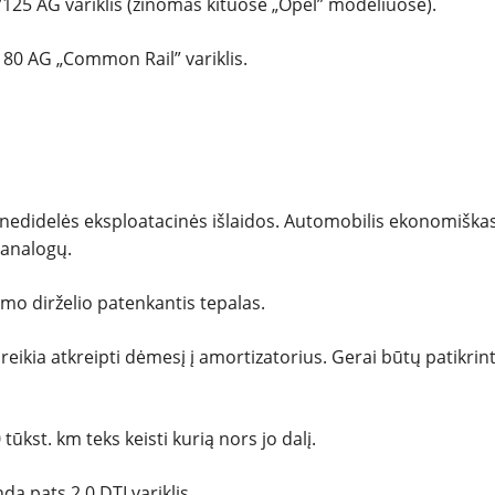
/125 AG variklis (žinomas kituose „Opel” modeliuose).
 80 AG „Common Rail” variklis.
 – nedidelės eksploatacinės išlaidos. Automobilis ekonomiškas
 analogų.
mo dirželio patenkantis tepalas.
reikia atkreipti dėmesį į amortizatorius. Gerai būtų patikrinti
ūkst. km teks keisti kurią nors jo dalį.
 pats 2.0 DTI variklis.