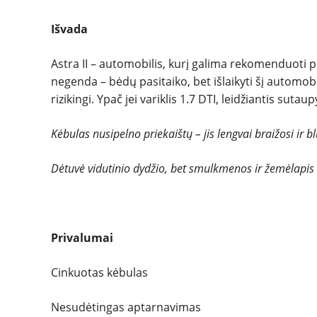
Išvada
Astra II – automobilis, kurį galima rekomenduoti p
negenda – bėdų pasitaiko, bet išlaikyti šį automob
rizikingi. Ypač jei variklis 1.7 DTI, leidžiantis sutau
Kėbulas nusipelno priekaištų – jis lengvai braižosi ir 
Dėtuvė vidutinio dydžio, bet smulkmenos ir žemėlapis t
Privalumai
Cinkuotas kėbulas
Nesudėtingas aptarnavimas