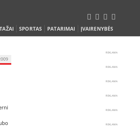
TAŽAI
SPORTAS
PATARIMAI
ĮVAIRENYBĖS
REKLAMA
2009
REKLAMA
REKLAMA
REKLAMA
erni
REKLAMA
lubo
REKLAMA