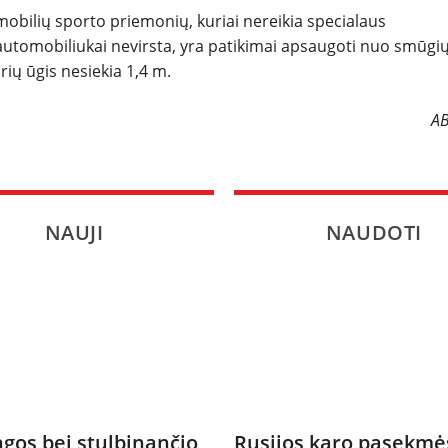
omobilių sporto priemonių, kuriai nereikia specialaus
SPORTAS
 automobiliukai nevirsta, yra patikimai apsaugoti nuo smūgių.
urių ūgis nesiekia 1,4 m.
PATARIMAI
AB
ĮVAIRENYBĖS
NAUJI
NAUDOTI
gos bei stulbinančio
Rusijos karo pasekmė