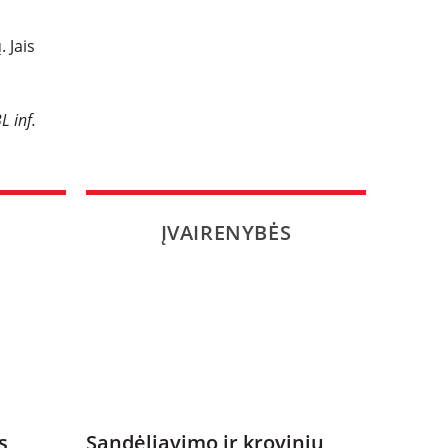
 Jais
L inf.
ĮVAIRENYBĖS
s
Sandėliavimo ir krovinių