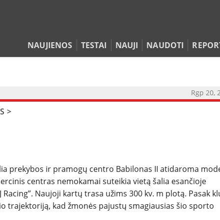
NAUJIENOS
TESTAI
NAUJI
NAUDOTI
REPOR
Rgp 20, 
NAUJIENOS
S
>
TESTAI
NAUJI
alia prekybos ir pramogų centro Babilonas II atidaroma mod
NAUDOTI
cinis centras nemokamai suteikia vietą šalia esančioje
 Racing”. Naujoji kartų trasa užims 300 kv. m plotą. Pasak k
REPORTAŽAI
io trajektoriją, kad žmonės pajustų smagiausias šio sporto