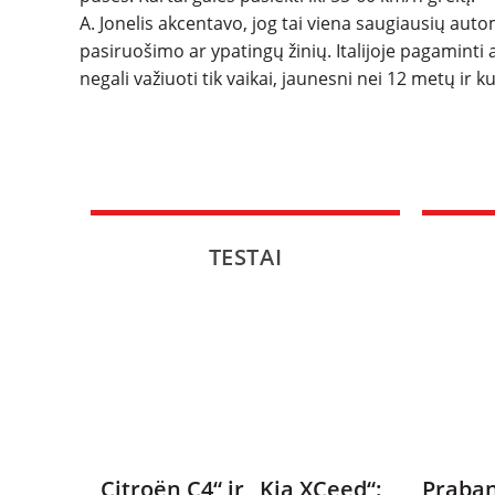
A. Jonelis akcentavo, jog tai viena saugiausių aut
pasiruošimo ar ypatingų žinių. Italijoje pagaminti
negali važiuoti tik vaikai, jaunesni nei 12 metų ir k
TESTAI
„Citroën C4“ ir „Kia XCeed“:
Praban