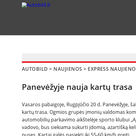
?>
AUTOBILD
>
NAUJIENOS
>
EXPRESS NAUJIENO
Panevėžyje nauja kartų trasa
Vasaros pabaigoje, Rugpjūčio 20 d. Panevėžyje, š
kartų trasa. Ogmios grupės įmonių valdomas komer
automobilių parkavimo aikštelėje sporto klubui „AJ
vadovo, bus siekiama sukurti įdomią, azartišką kel
puses. Kartai galės pasiekti iki 55-60 km/h greitį.