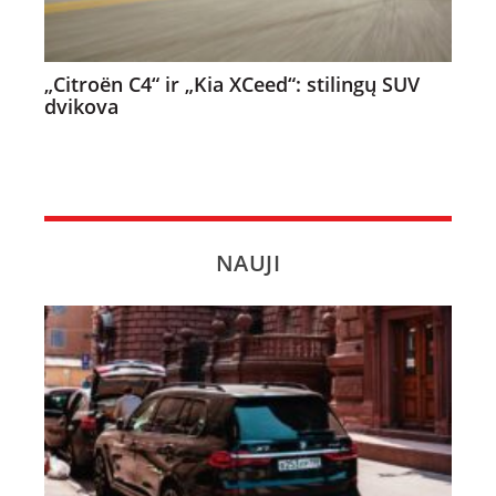
„Citroën C4“ ir „Kia XCeed“: stilingų SUV
dvikova
NAUJI