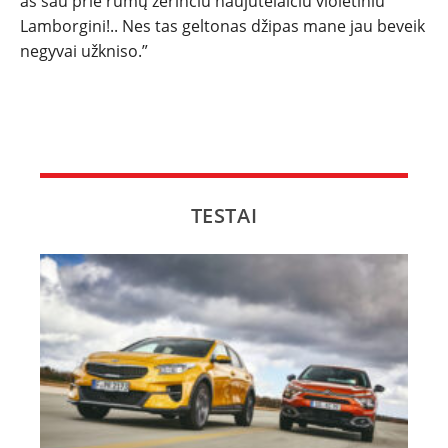
aš sau prie rūmų žėrinčiu naujutėlaičiu violetiniu
NAUJI
Lamborgini!.. Nes tas geltonas džipas mane jau beveik
negyvai užkniso.”
NAUDOTI
REPORTAŽAI
SPORTAS
TESTAI
PATARIMAI
ĮVAIRENYBĖS