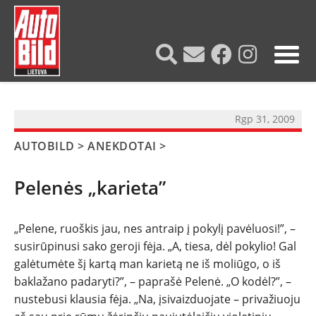
?>
Rgp 31, 2009
AUTOBILD
>
ANEKDOTAI
>
Pelenės „karieta”
„Pelene, ruoškis jau, nes antraip į pokylį pavėluosi!”, –
susirūpinusi sako geroji fėja. „A, tiesa, dėl pokylio! Gal
NAUJIENOS
galėtumėte šį kartą man karietą ne iš moliūgo, o iš
baklažano padaryti?”, – paprašė Pelenė. „O kodėl?”, –
TESTAI
nustebusi klausia fėja. „Na, įsivaizduojate – privažiuoju