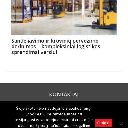
Sandėliavimo ir krovinių pervežimo
derinimas – kompleksiniai logistikos
sprendimai verslui
KONTAKTAI
REKLAMA
Šioje svetainėje naudojame slapukus (angl.
„cookies“). Jie padeda atpažinti
PRIVATUMO POLITIKA
prisijungusius vartotojus, matuoti auditorijos
Sutinku
dydį ir naršymo įpročius; taip mes galime
© 2005 "Axel Springer AG". Visos teisės išsaugomos. Rengiama