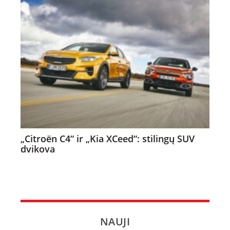
„Citroën C4“ ir „Kia XCeed“: stilingų SUV
dvikova
NAUJI