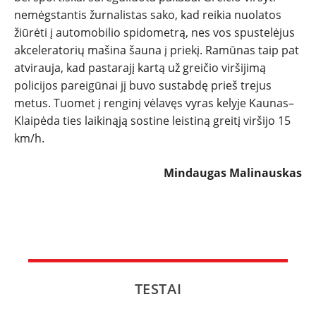
nemėgstantis žurnalistas sako, kad reikia nuolatos
žiūrėti į automobilio spidometrą, nes vos spustelėjus
akceleratorių mašina šauna į priekį. Ramūnas taip pat
atvirauja, kad pastarajį kartą už greičio viršijimą
policijos pareigūnai jį buvo sustabdę prieš trejus
metus. Tuomet į renginį vėlavęs vyras kelyje Kaunas–
Klaipėda ties laikinąją sostine leistiną greitį viršijo 15
km/h.
Mindaugas Malinauskas
TESTAI