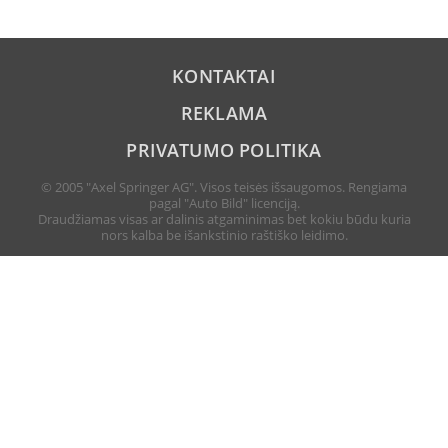
KONTAKTAI
REKLAMA
PRIVATUMO POLITIKA
© 2005 "Axel Springer AG". Visos teisės išsaugomos. Rengiama
pagal "Auto Bild" licenciją.
Draudžiamas visas ar dalinis atgaminimas bet kokiu būdu kuria
nors kalba be išankstinio raštiško leidimo.