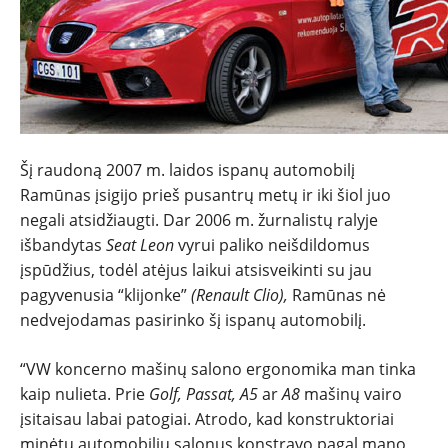
NAUJIENOS
TESTAI
NAUJI
Šį raudoną 2007 m. laidos ispanų automobilį
NAUDOTI
Ramūnas įsigijo prieš pusantrų metų ir iki šiol juo
negali atsidžiaugti. Dar 2006 m. žurnalistų ralyje
REPORTAŽAI
išbandytas
Seat Leon
vyrui paliko neišdildomus
įspūdžius, todėl atėjus laikui atsisveikinti su jau
SPORTAS
pagyvenusia “klijonke”
(Renault Clio),
Ramūnas nė
nedvejodamas pasirinko šį ispanų automobilį.
PATARIMAI
“VW koncerno mašinų salono ergonomika man tinka
kaip nulieta. Prie
Golf, Passat, A5
ar
A8
mašinų vairo
ĮVAIRENYBĖS
įsitaisau labai patogiai. Atrodo, kad konstruktoriai
minėtų automobilių salonus konstravo pagal mano