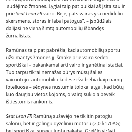
sudėjimo žmones. Lygiai taip pat puikiai aš įsitaisau ir
prie
Seat Leon FR
vairo. Beje, pats vairas yra nedidelio
skersmens, storas ir labai patogus”, – įspūdžiais
dalijasi ne vieną šimtą automobilių išbandęs
žurnalistas.
Ramūnas taip pat pabrėžia, kad automobilių sportu
užsiimantys žmonės jį išmokė prie vairo sėdėti
sportiškai – pakankamai arti vairo ir ganėtinai stačiai.
Tuo tarpu tikrai nemažas būrys mūsų šalies
vairuotojų automobilio kėdėse išsidrėbia kaip namų
foteliuose – sėdynes nustumia tolokai atgal, kad būtų
kuo daugiau vietos kojoms, o vairą sukioja beveik
ištiestomis rankomis.
Seat Leon FR
Ramūną sužavėjo ne tik itin patogiu
salonu, bet ir galingu dyzeliniu motoru (2,0 l/170AG)
bei sportiškai sureguliuota pakaba. Greičio viršyti