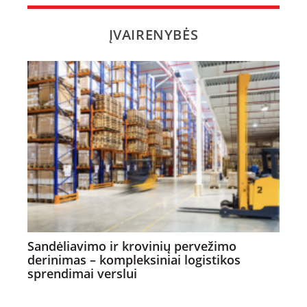
ĮVAIRENYBĖS
Sandėliavimo ir krovinių pervežimo
derinimas – kompleksiniai logistikos
sprendimai verslui