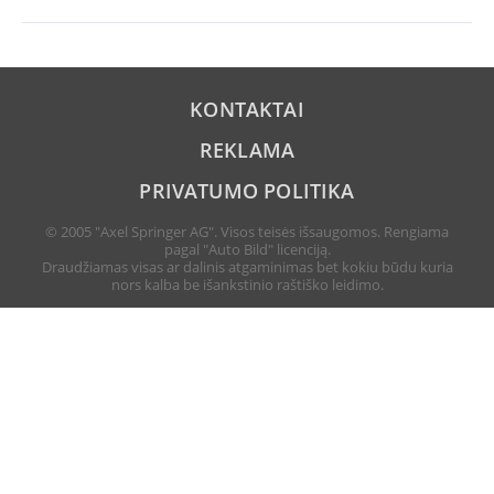
KONTAKTAI
REKLAMA
PRIVATUMO POLITIKA
© 2005 "Axel Springer AG". Visos teisės išsaugomos. Rengiama
pagal "Auto Bild" licenciją.
Draudžiamas visas ar dalinis atgaminimas bet kokiu būdu kuria
nors kalba be išankstinio raštiško leidimo.