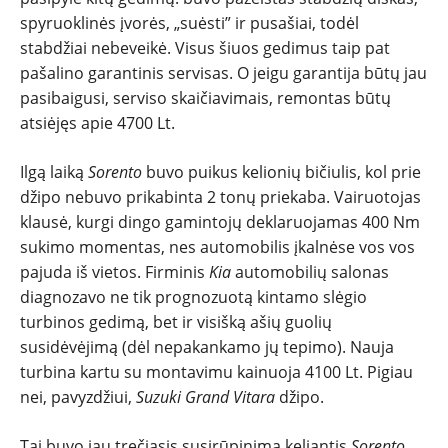
spyruoklinės įvorės, „suėsti” ir pusašiai, todėl
stabdžiai nebeveikė. Visus šiuos gedimus taip pat
pašalino garantinis servisas. O jeigu garantija būtų jau
pasibaigusi, serviso skaičiavimais, remontas būtų
atsiėjęs apie 4700 Lt.
Ilgą laiką
Sorento
buvo puikus kelionių bičiulis, kol prie
džipo nebuvo prikabinta 2 tonų priekaba. Vairuotojas
klausė, kurgi dingo gamintojų deklaruojamas 400 Nm
sukimo momentas, nes automobilis įkalnėse vos vos
pajuda iš vietos. Firminis
Kia
automobilių salonas
diagnozavo ne tik prognozuotą kintamo slėgio
turbinos gedimą, bet ir visišką ašių guolių
susidėvėjimą (dėl nepakankamo jų tepimo). Nauja
turbina kartu su montavimu kainuoja 4100 Lt. Pigiau
nei, pavyzdžiui,
Suzuki Grand Vitara
džipo.
Tai buvo jau trečiasis susirūpinimą keliantis
Sorento