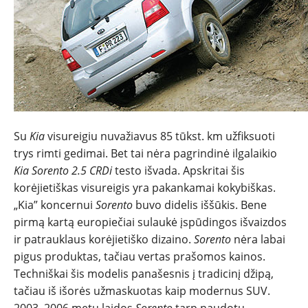
Su
Kia
visureigiu nuvažiavus 85 tūkst. km užfiksuoti
trys rimti gedimai. Bet tai nėra pagrindinė ilgalaikio
NAUJIENOS
Kia Sorento 2.5 CRDi
testo išvada. Apskritai šis
korėjietiškas visureigis yra pakankamai kokybiškas.
TESTAI
„Kia” koncernui
Sorento
buvo didelis iššūkis. Bene
pirmą kartą europiečiai sulaukė įspūdingos išvaizdos
ir patrauklaus korėjietiško dizaino.
Sorento
nėra labai
NAUJI
pigus produktas, tačiau vertas prašomos kainos.
Techniškai šis modelis panašesnis į tradicinį džipą,
NAUDOTI
tačiau iš išorės užmaskuotas kaip modernus SUV.