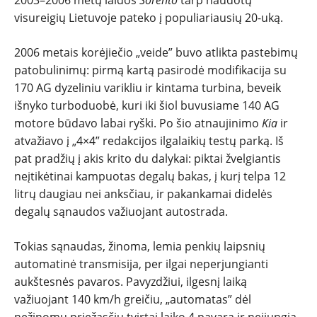
2003–2006 metų laidos
Sorento
tarp naudotų
REPORTAŽAI
visureigių Lietuvoje pateko į populiariausių 20-uką.
SPORTAS
2006 metais korėjiečio „veide” buvo atlikta pastebimų
patobulinimų: pirmą kartą pasirodė modifikacija su
170 AG dyzeliniu varikliu ir kintama turbina, beveik
PATARIMAI
išnyko turboduobė, kuri iki šiol buvusiame 140 AG
motore būdavo labai ryški. Po šio atnaujinimo
Kia
ir
ĮVAIRENYBĖS
atvažiavo į „4×4” redakcijos ilgalaikių testų parką. Iš
pat pradžių į akis krito du dalykai: piktai žvelgiantis
neįtikėtinai kampuotas degalų bakas, į kurį telpa 12
litrų daugiau nei anksčiau, ir pakankamai didelės
degalų sąnaudos važiuojant autostrada.
Tokias sąnaudas, žinoma, lemia penkių laipsnių
automatinė transmisija, per ilgai neperjungianti
aukštesnės pavaros. Pavyzdžiui, ilgesnį laiką
važiuojant 140 km/h greičiu, „automatas” dėl