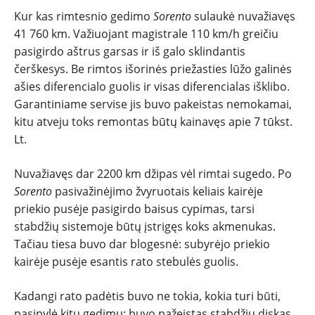
Kur kas rimtesnio gedimo
Sorento
sulaukė nuvažiavęs
41 760 km. Važiuojant magistrale 110 km/h greičiu
pasigirdo aštrus garsas ir iš galo sklindantis
čerškesys. Be rimtos išorinės priežasties lūžo galinės
ašies diferencialo guolis ir visas diferencialas išklibo.
Garantiniame servise jis buvo pakeistas nemokamai,
kitu atveju toks remontas būtų kainavęs apie 7 tūkst.
Lt.
Nuvažiavęs dar 2200 km džipas vėl rimtai sugedo. Po
Sorento
pasivažinėjimo žvyruotais keliais kairėje
priekio pusėje pasigirdo baisus cypimas, tarsi
stabdžių sistemoje būtų įstrigęs koks akmenukas.
Tačiau tiesa buvo dar blogesnė: subyrėjo priekio
kairėje pusėje esantis rato stebulės guolis.
Kadangi rato padėtis buvo ne tokia, kokia turi būti,
pasipylė kitų gedimų: buvo pažeistas stabdžių diskas,