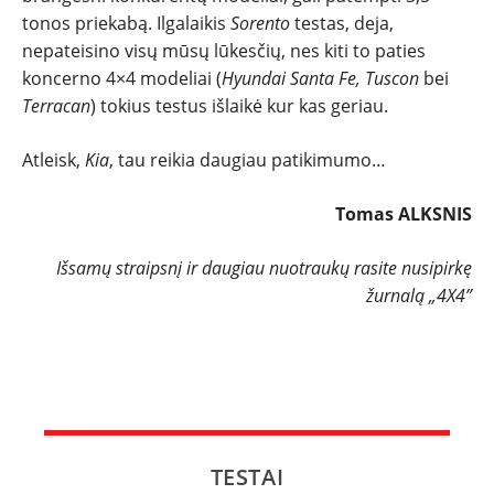
tonos priekabą. Ilgalaikis
Sorento
testas, deja,
nepateisino visų mūsų lūkesčių, nes kiti to paties
koncerno 4×4 modeliai (
Hyundai Santa Fe,
Tuscon
bei
Terracan
) tokius testus išlaikė kur kas geriau.
Atleisk,
Kia
, tau reikia daugiau patikimumo…
Tomas ALKSNIS
Išsamų straipsnį ir daugiau nuotraukų rasite nusipirkę
žurnalą „4X4”
TESTAI