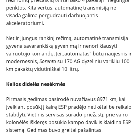
nežinomų priežasčių tvirtai laiko 4 pavarą ir neįjungia
penktos. Kita vertus, automatinę transmisiją ne
visada galima pergudrauti darbuojantis
akceleratoriumi.
Net ir įjungus rankinį režimą, automatinė transmisija
gyvena savarankišką gyvenimą ir nenori klausyti
vairuotojo komandų. Jei „automatas” būtų naujesnis ir
modernesnis,
Sorento
su 170 AG dyzeliniu varikliu 100
km pakaktų vidutiniškai 10 litrų.
Kelios didelės nesėkmės
Pirmasis gedimas pasirodė nuvažiavus 8971 km, kai
įveikiant posūkį į kairę ESP pradėjo netikėtai be reikalo
stabdyti. Vietinis servisas surado priežastį: prie vairo
kolonėlės iškleręs posūkio kampo daviklis klaidina ESP
sistemą. Gedimas buvo greitai pašalintas.