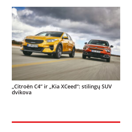
„Citroën C4“ ir „Kia XCeed“: stilingų SUV
dvikova