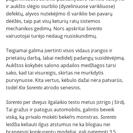
ir aukšto slėgio siurblio (dyzeliniuose varikliuose)
defektų, alyvos nutekėjimo iš variklio bei pavarų
dėėžės, taip pat visų keturių ratų sistemos
mechanikos gedimų. Nors apskritai
Sorento
vairuotojai turėjo nedaug nusiskundimų.
Teigiamai galima įvertinti visos vidaus įrangos ir
prietaisų darbą, labai nedidelį padangų susidėvėjimą.
Aukštos kokybės salono apdailos medžiagos tarsi
sako, kad tai visureigis, skirtas ne murkdytis
purvynuose. Kita vertus, kėbulo dažai nėra patvarūs,
todėl
Kia
Sorento
atrodo senesnis.
Sorento
per dvejus ilgalaikio testo metus įstrigo į širdį.
Tai gražus ir patogus automobilis, galintis beveik
viską, ką privalo mokėti bekelтs monstras.
Sorento
leidžia keliauti ilgus atstumus ne kа blogiau nei
brangesni konkurentų modeliai, gali patempti 3,5