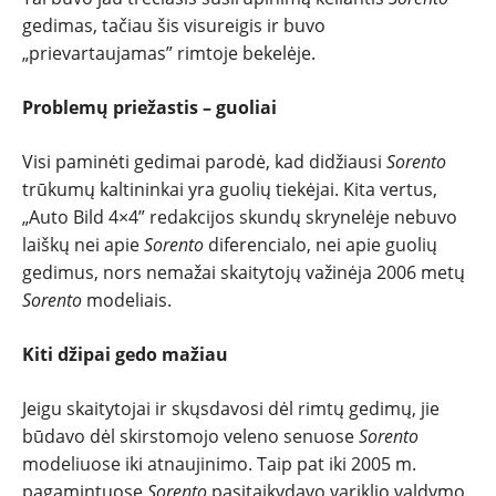
gedimas, tačiau šis visureigis ir buvo
„prievartaujamas” rimtoje bekelėje.
Problemų priežastis – guoliai
Visi paminėti gedimai parodė, kad didžiausi
Sorento
trūkumų kaltininkai yra guolių tiekėjai. Kita vertus,
„Auto Bild 4×4” redakcijos skundų skrynelėje nebuvo
laiškų nei apie
Sorento
diferencialo, nei apie guolių
gedimus, nors nemažai skaitytojų važinėja 2006 metų
Sorento
modeliais.
Kiti džipai gedo mažiau
Jeigu skaitytojai ir skųsdavosi dėl rimtų gedimų, jie
būdavo dėl skirstomojo veleno senuose
Sorento
modeliuose iki atnaujinimo. Taip pat iki 2005 m.
pagamintuose
Sorento
pasitaikydavo variklio valdymo