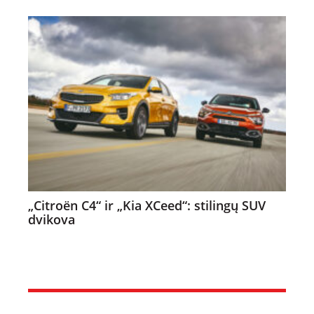
„Citroën C4“ ir „Kia XCeed“: stilingų SUV
dvikova