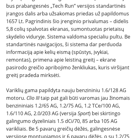
bus prabangesnės „Tech Run” versijos standartinės
įrangos dalis arba užsakomas priedas už papildomus
1657 Lt. Pagrindinis šio įrenginio privalumas – didelis
5,8 colių spalvotas ekranas, sumontuotas prietaisų
skydelio viduryje. Sistema valdoma specialiu pultu. Be
standartinės navigacijos, ši sistema dar perduoda
informaciją apie kelių eismą (spūstys, įvykiai,
remontas), primena apie leistiną greitį – ekrane
pasirodo greičio apribojimo ženkliukas, kuris viršijant
greitį pradeda mirksėti.
Variklių gama papildyta nauju benzininiu 1.6/128 AG
motoru.
Clio III
taip pat gali būti varomas jau žinomais
benzininiais 1.2/65 AG, 1.2/75 AG, 1.2 TCe/100 AG,
1.6/110 AG, 2.0/203 AG (versija
Sport
) bei skirtingo
galingumo dyzeliniais 1.5 dCi/70, 85 arba 105 AG
varikliais. Be 5 pavarų greičių dėžės, galingesnėse
versijose montuojamos ir 6 pavarų dėžės, o su 1.2/75