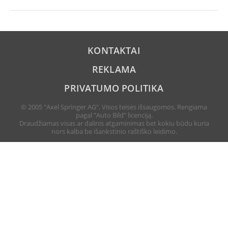
KONTAKTAI
REKLAMA
PRIVATUMO POLITIKA
© 2005 "Axel Springer AG". Visos teisės išsaugomos. Rengiama
pagal "Auto Bild" licenciją.
Draudžiamas visas ar dalinis atgaminimas bet kokiu būdu kuria
nors kalba be išankstinio raštiško leidimo.