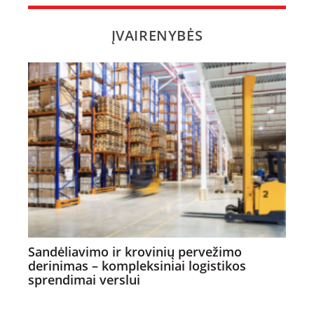
ĮVAIRENYBĖS
Sandėliavimo ir krovinių pervežimo
derinimas – kompleksiniai logistikos
sprendimai verslui