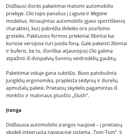
ĮVAIRENYBĖS
Didžiausi išorės pakeitimai matomi automobilio
priekyje.
Clio
tapo panašus į
Laguna
ir
Megane
modelius. Atnaujintas automobilis įgavo sportiškesnį
charakterį, kurį pabrėžia didelės oro įsiurbimo
grotelės. Pakitusios formos priekiniai žibintai kai
kuriose versijose turi juodа foną. Gale pakeisti žibintai
ir buferis, be to, išoriškai atjaunojusį
Clio
galima
atpažinti iš dvispalvių šoninių veidrodėlių gaubtų.
Pakeitimai viduje gana subtilūs. Buvo patobulinta
jungiklių ergonomika, praplėsta sėdynių ir durelių
apmušalų paletė. Prietaisų skydelis pagamintas iš
minkšto ir malonaus pluošto „Slush”.
Įranga
Didžiausia automobilio įrangos naujovė – į prietaisų
skydelį integruota navigacinė sistema „Tom-Tom”. Ji