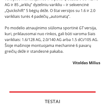
AG ir 85 „arklių” dyzeliniu varikliu – ir sekvencinė
„Quickshift” 5 bėgių dėžė. O štai versijos su 1.6 ir 2.0
varikliais turės 4 padėčių „automatą”.
Po modelio atnaujinimo siūloma sportinė
GT
versija,
kuri, priklausomai nuo rinkos, gali būti varoma šiais
varikliais: 1.6/128 AG, 2.0/140 AG arba 1.5 dCi/105 AG.
Šioje mašinoje montuojama mechaninė 6 pavarų
greičių dėžė ir standesnė pakaba.
Vitoldas Milius
TESTAI