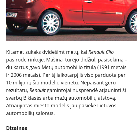
NAUJIENOS
TESTAI
Kitаmet sukaks dvidešimt metų, kai
Renault Clio
NAUJI
pasirodė rinkoje. Mašina turėjo didžiulį pasisekimą –
du kartus gavo Metų automobilio titulą (1991 metais
NAUDOTI
ir 2006 metais). Per šį laikotarpį iš viso parduota per
10 milijonų šio modelio vienetų. Nepaisant gerų
REPORTAŽAI
rezultatų,
Renault
gamintojai nusprendė atjauninti šį
svarbų B klasės arba mažų automobilių atstovą.
SPORTAS
Atnaujintas miesto modelis jau pasiekė Lietuvos
automobilių salonus.
PATARIMAI
Dizainas