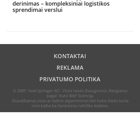
derinimas – kompleksiniai logistikos
sprendimai verslui
KONTAKTAI
REKLAMA
PRIVATUMO POLITIKA
© 2005 "Axel Springer AG". Visos teisės išsaugomos. Rengiama
pagal "Auto Bild" licenciją.
Draudžiamas visas ar dalinis atgaminimas bet kokiu būdu kuria
nors kalba be išankstinio raštiško leidimo.