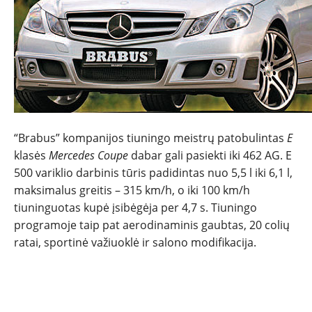
NAUJI
NAUDOTI
REPORTAŽAI
“Brabus” kompanijos tiuningo meistrų patobulintas
E
SPORTAS
klasės
Mercedes Coupe
dabar gali pasiekti iki 462 AG. E
500 variklio darbinis tūris padidintas nuo 5,5 l iki 6,1 l,
PATARIMAI
maksimalus greitis – 315 km/h, o iki 100 km/h
tiuninguotas kupė įsibėgėja per 4,7 s. Tiuningo
programoje taip pat aerodinaminis gaubtas, 20 colių
ĮVAIRENYBĖS
ratai, sportinė važiuoklė ir salono modifikacija.