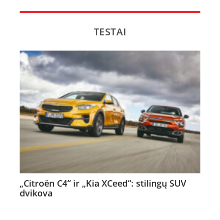
TESTAI
„Citroën C4“ ir „Kia XCeed“: stilingų SUV
dvikova