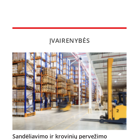
ĮVAIRENYBĖS
Sandėliavimo ir krovinių pervežimo