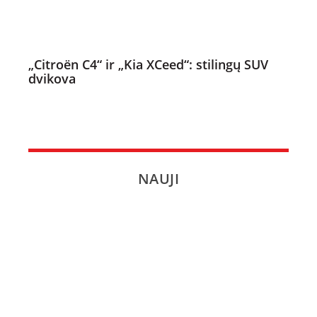
„Citroën C4“ ir „Kia XCeed“: stilingų SUV
dvikova
NAUJI