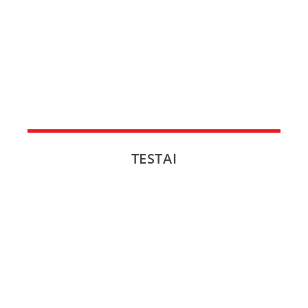
NAUJI
NAUDOTI
REPORTAŽAI
SPORTAS
TESTAI
PATARIMAI
ĮVAIRENYBĖS