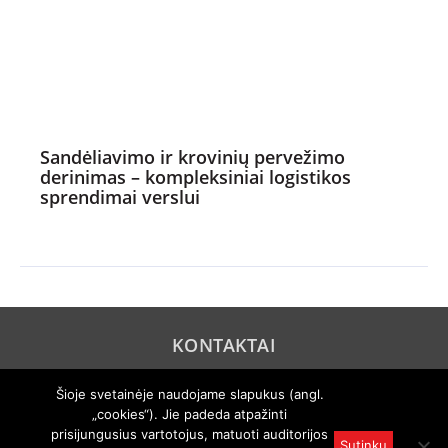
Sandėliavimo ir krovinių pervežimo
derinimas – kompleksiniai logistikos
sprendimai verslui
KONTAKTAI
REKLAMA
Šioje svetainėje naudojame slapukus (angl.
„cookies“). Jie padeda atpažinti
PRIVATUMO POLITIKA
prisijungusius vartotojus, matuoti auditorijos
Sutinku