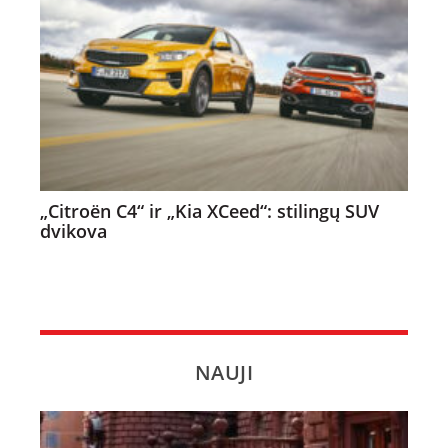
„Citroën C4“ ir „Kia XCeed“: stilingų SUV
dvikova
NAUJI