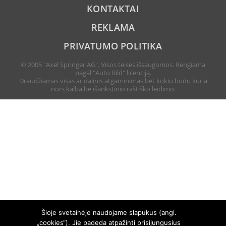
KONTAKTAI
REKLAMA
PRIVATUMO POLITIKA
© 2005 "Axel Springer AG". Visos teisės išsaugomos. Rengiama
pagal "Auto Bild" licenciją.
Draudžiamas visas ar dalinis atgaminimas bet kokiu būdu kuria
nors kalba be išankstinio raštiško leidimo.
Šioje svetainėje naudojame slapukus (angl.
„cookies“). Jie padeda atpažinti prisijungusius