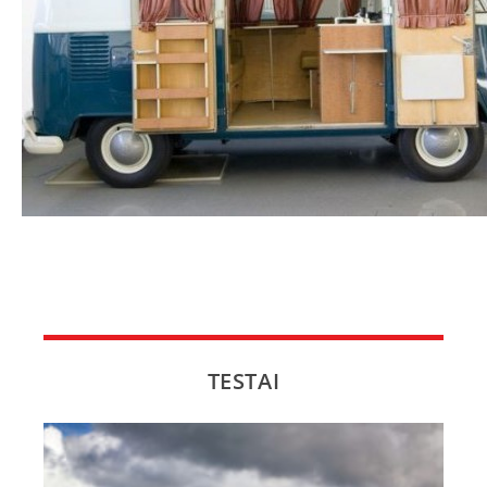
NAUJI
NAUDOTI
REPORTAŽAI
SPORTAS
PATARIMAI
ĮVAIRENYBĖS
TESTAI