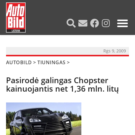
?>
Rgs 9, 2009
AUTOBILD
>
TIUNINGAS
>
Pasirodė galingas Chopster
kainuojantis net 1,36 mln. litų