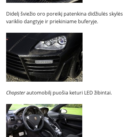
Didelį šviežio oro poreikį patenkina didžiulės skylės
variklio dangtyje ir priekiniame buferyje.
Chopster
automobilį puošia keturi LED žibintai.