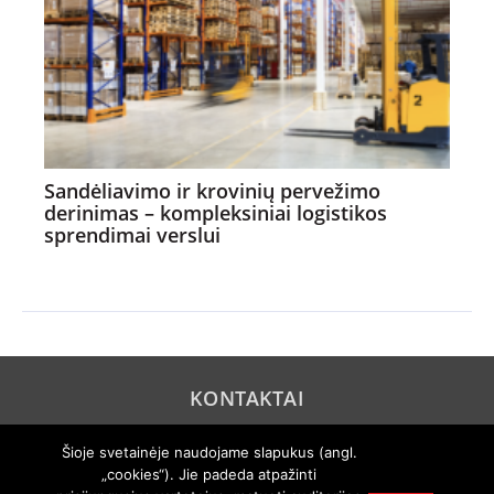
Sandėliavimo ir krovinių pervežimo
derinimas – kompleksiniai logistikos
sprendimai verslui
KONTAKTAI
REKLAMA
Šioje svetainėje naudojame slapukus (angl.
„cookies“). Jie padeda atpažinti
PRIVATUMO POLITIKA