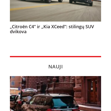
„Citroën C4“ ir „Kia XCeed“: stilingų SUV
dvikova
NAUJI