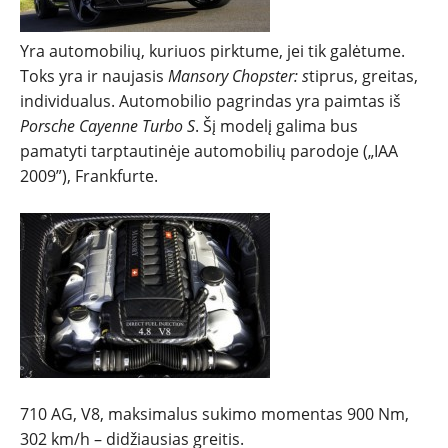
Yra automobilių, kuriuos pirktume, jei tik galėtume.
Toks yra ir naujasis
Mansory Chopster: s
tiprus, greitas,
individualus. Automobilio pagrindas yra paimtas iš
Porsche Cayenne Turbo S
. Šį modelį galima bus
NAUJIENOS
pamatyti tarptautinėje automobilių parodoje („IAA
2009”), Frankfurte.
TESTAI
NAUJI
NAUDOTI
REPORTAŽAI
SPORTAS
710 AG, V8, maksimalus sukimo momentas 900 Nm,
302 km/h – didžiausias greitis.