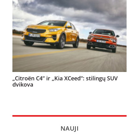
„Citroën C4“ ir „Kia XCeed“: stilingų SUV
dvikova
NAUJI