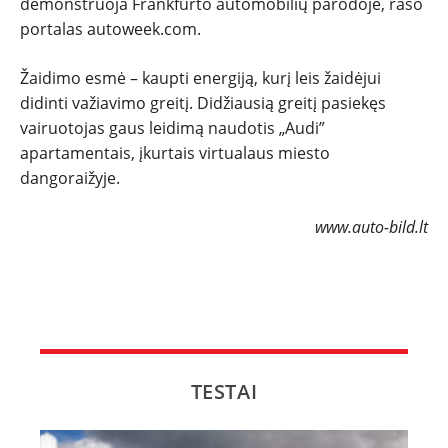
demonstruoja Frankfurto automobilių parodoje, rašo
portalas autoweek.com.
NAUJI
Žaidimo esmė – kaupti energiją, kurį leis žaidėjui
NAUDOTI
didinti važiavimo greitį. Didžiausią greitį pasiekęs
vairuotojas gaus leidimą naudotis „Audi”
REPORTAŽAI
apartamentais, įkurtais virtualaus miesto
dangoraižyje.
SPORTAS
www.auto-bild.lt
PATARIMAI
ĮVAIRENYBĖS
TESTAI