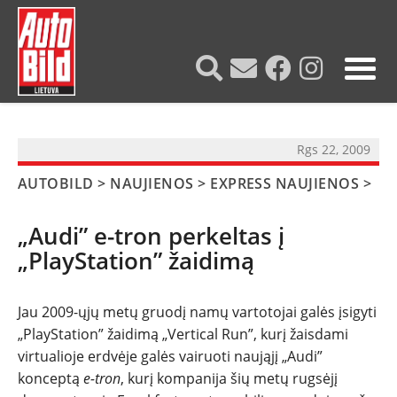
?>
Rgs 22, 2009
AUTOBILD
>
NAUJIENOS
>
EXPRESS NAUJIENOS
>
„Audi” e-tron perkeltas į
„PlayStation” žaidimą
Jau 2009-ųjų metų gruodį namų vartotojai galės įsigyti
NAUJIENOS
„PlayStation” žaidimą „Vertical Run”, kurį žaisdami
virtualioje erdvėje galės vairuoti naująjį „Audi”
TESTAI
konceptą
e-tron
, kurį kompanija šių metų rugsėjį