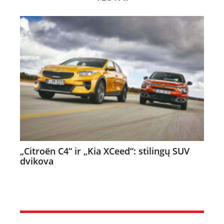
„Citroën C4“ ir „Kia XCeed“: stilingų SUV
dvikova