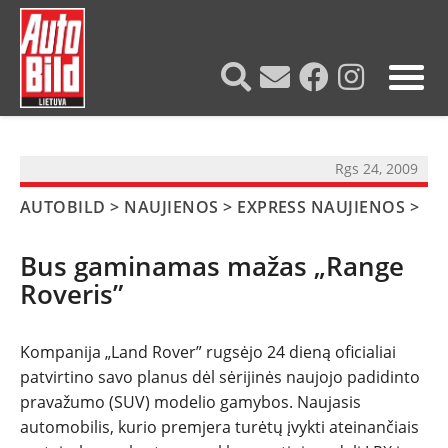
?>
Rgs 24, 2009
AUTOBILD
>
NAUJIENOS
>
EXPRESS NAUJIENOS
>
Bus gaminamas mažas „Range
Roveris”
Kompanija „Land Rover” rugsėjo 24 dieną oficialiai
NAUJIENOS
patvirtino savo planus dėl sėrijinės naujojo padidinto
pravažumo (SUV) modelio gamybos. Naujasis
automobilis, kurio premjera turėtų įvykti ateinančiais
TESTAI