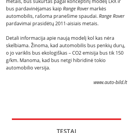
metais, bus sukurtas pagal konceptinį modelį LRX ir
bus pardavinėjamas kaip
Range Rover
markės
NAUJI
automobilis, rašoma pranešime spaudai.
Range Rover
pardavimai prasidėtų 2011-aisiais metais.
NAUDOTI
Detali informacija apie naują modelį kol kas nėra
REPORTAŽAI
skelbiama. Žinoma, kad automobilis bus penkių durų,
o jo variklis bus ekologiškas – CO2 emisija bus tik 150
g/km. Manoma, kad bus netgi hibridinė tokio
SPORTAS
automobilio versija.
PATARIMAI
www.auto-bild.lt
ĮVAIRENYBĖS
TESTAI