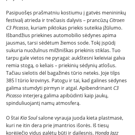
Pasipuošęs prašmatniu kostiumu į gatvės menininkų
festivalį atrieda ir trečiasis dalyvis – prancūzų
Citroen
C3 Picasso
, kuriam piktokas priekis suteikia įžūlumo.
Išbandžius priekines automobilio sėdynes apima
jausmas, tarsi sėdėtum žiemos sode. Tokį įspūdį
sukuria nuožulnus milžiniškas priekinis stiklas. Tuo
tarpu gale vietos ne pyragai: aukštesni keleiviai galva
remia stogą, o keliais – priekinių sėdynių atlošus.
Tačiau sielotis dėl bagažinės tūrio neteks. Joje tilps
385 l tūrio krovinys. Patogu ir tai, kad galines sėdynes
galima stumdyti pirmyn ir atgal. Apibendrinant
C3
Picasso
interjerą galima apibūdinti kaip jaukų,
spinduliuojantį namų atmosferą.
O štai
Kia Soul
salone vyrauja juoda kieta plastmasė,
kuri ne itin dera prie įmantrios išorės. Iš tiesų
korėjiečio vidus galėtų būti ir dailesnis.
Honda Jazz