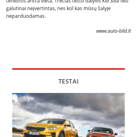
tenkintis antra vieta. Trečias testo dalyvis
Kia Soul
liko
galutinai neįvertintas, nes kol kas mūsų šalyje
neparduodamas.
www.auto-bild.lt
TESTAI