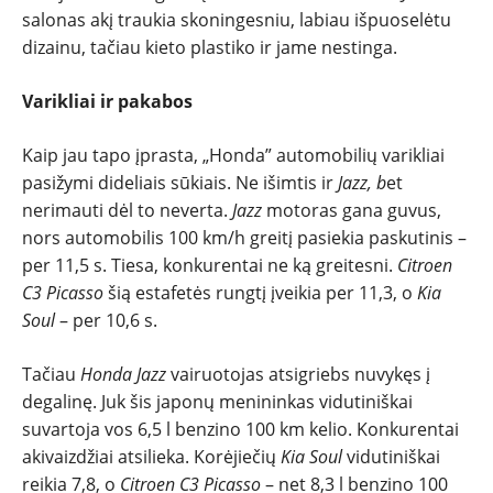
salonas akį traukia skoningesniu, labiau išpuoselėtu
dizainu, tačiau kieto plastiko ir jame nestinga.
Varikliai ir pakabos
Kaip jau tapo įprasta, „Honda” automobilių varikliai
pasižymi dideliais sūkiais. Ne išimtis ir
Jazz, b
et
nerimauti dėl to neverta.
Jazz
motoras gana guvus,
nors automobilis 100 km/h greitį pasiekia paskutinis –
per 11,5 s. Tiesa, konkurentai ne ką greitesni.
Citroen
C3 Picasso
šią estafetės rungtį įveikia per 11,3, o
Kia
Soul
– per 10,6 s.
Tačiau
Honda Jazz
vairuotojas atsigriebs nuvykęs į
degalinę. Juk šis japonų menininkas vidutiniškai
suvartoja vos 6,5 l benzino 100 km kelio. Konkurentai
akivaizdžiai atsilieka. Korėjiečių
Kia Soul
vidutiniškai
reikia 7,8, o
Citroen C3 Picasso
– net 8,3 l benzino 100