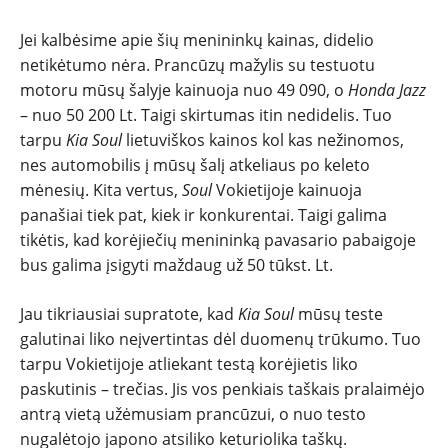
Jei kalbėsime apie šių menininkų kainas, didelio
netikėtumo nėra. Prancūzų mažylis su testuotu
motoru mūsų šalyje kainuoja nuo 49 090, o
Honda Jazz
– nuo 50 200 Lt. Taigi skirtumas itin nedidelis. Tuo
tarpu
Kia Soul
lietuviškos kainos kol kas nežinomos,
nes automobilis į mūsų šalį atkeliaus po keleto
mėnesių. Kita vertus,
Soul
Vokietijoje kainuoja
panašiai tiek pat, kiek ir konkurentai. Taigi galima
tikėtis, kad korėjiečių menininką pavasario pabaigoje
bus galima įsigyti maždaug už 50 tūkst. Lt.
Jau tikriausiai supratote, kad
Kia Soul
mūsų teste
galutinai liko neįvertintas dėl duomenų trūkumo. Tuo
tarpu Vokietijoje atliekant testą korėjietis liko
paskutinis – trečias. Jis vos penkiais taškais pralaimėjo
antrą vietą užėmusiam prancūzui, o nuo testo
nugalėtojo japono atsiliko keturiolika taškų.