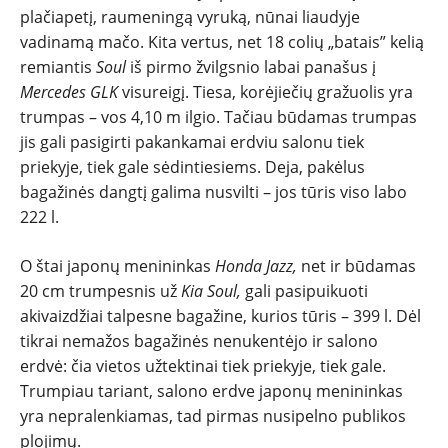
plačiapetį, raumeningą vyruką, nūnai liaudyje
NAUDOTI
vadinamą mačo. Kita vertus, net 18 colių „batais” kelią
remiantis
Soul
iš pirmo žvilgsnio labai panašus į
REPORTAŽAI
Mercedes GLK
visureigį. Tiesa, korėjiečių gražuolis yra
trumpas – vos 4,10 m ilgio. Tačiau būdamas trumpas
jis gali pasigirti pakankamai erdviu salonu tiek
SPORTAS
priekyje, tiek gale sėdintiesiems. Deja, pakėlus
bagažinės dangtį galima nusvilti – jos tūris viso labo
PATARIMAI
222 l.
ĮVAIRENYBĖS
O štai japonų menininkas
Honda Jazz,
net ir būdamas
20 cm trumpesnis už
Kia Soul,
gali pasipuikuoti
akivaizdžiai talpesne bagažine, kurios tūris – 399 l. Dėl
tikrai nemažos bagažinės nenukentėjo ir salono
erdvė: čia vietos užtektinai tiek priekyje, tiek gale.
Trumpiau tariant, salono erdve japonų menininkas
yra nepralenkiamas, tad pirmas nusipelno publikos
plojimų.