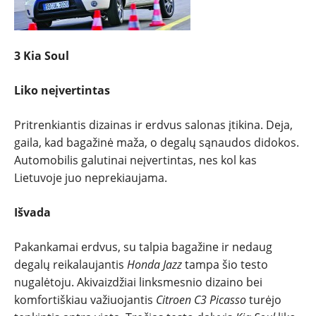
3 Kia Soul
Liko neįvertintas
Pritrenkiantis dizainas ir erdvus salonas įtikina. Deja,
gaila, kad bagažinė maža, o degalų sąnaudos didokos.
Automobilis galutinai neįvertintas, nes kol kas
Lietuvoje juo neprekiaujama.
Išvada
Pakankamai erdvus, su talpia bagažine ir nedaug
degalų reikalaujantis
Honda Jazz
tampa šio testo
nugalėtoju. Akivaizdžiai linksmesnio dizaino bei
komfortiškiau važiuojantis
Citroen C3 Picasso
turėjo