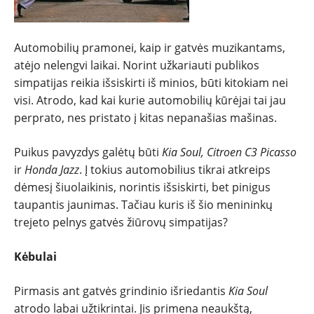
Automobilių pramonei, kaip ir gatvės muzikantams,
atėjo nelengvi laikai. Norint užkariauti publikos
simpatijas reikia išsiskirti iš minios, būti kitokiam nei
visi. Atrodo, kad kai kurie automobilių kūrėjai tai jau
perprato, nes pristato į kitas nepanašias mašinas.
Puikus pavyzdys galėtų būti
Kia Soul, Citroen C3 Picasso
ir
Honda Jazz
. Į tokius automobilius tikrai atkreips
dėmesį šiuolaikinis, norintis išsiskirti, bet pinigus
taupantis jaunimas. Tačiau kuris iš šio menininkų
NAUJIENOS
trejeto pelnys gatvės žiūrovų simpatijas?
Kėbulai
TESTAI
Pirmasis ant gatvės grindinio išriedantis
Kia Soul
NAUJI
atrodo labai užtikrintai. Jis primena neaukštą,