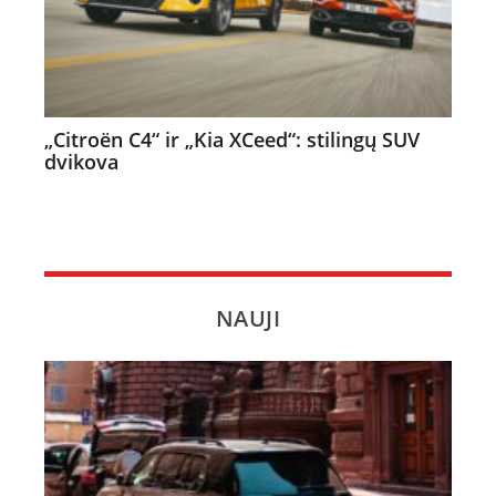
„Citroën C4“ ir „Kia XCeed“: stilingų SUV
dvikova
NAUJI