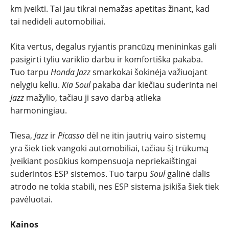
km įveikti. Tai jau tikrai nemažas apetitas žinant, kad
tai nedideli automobiliai.
Kita vertus, degalus ryjantis prancūzų menininkas gali
pasigirti tyliu variklio darbu ir komfortiška pakaba.
Tuo tarpu
Honda Jazz
smarkokai šokinėja važiuojant
nelygiu keliu.
Kia Soul
pakaba dar kiečiau suderinta nei
Jazz
mažylio, tačiau ji savo darbą atlieka
harmoningiau.
Tiesa,
Jazz
ir
Picasso
dėl ne itin jautrių vairo sistemų
yra šiek tiek vangoki automobiliai, tačiau šį trūkumą
įveikiant posūkius kompensuoja nepriekaištingai
suderintos ESP sistemos. Tuo tarpu
Soul
galinė dalis
atrodo ne tokia stabili, nes ESP sistema įsikiša šiek tiek
pavėluotai.
Kainos