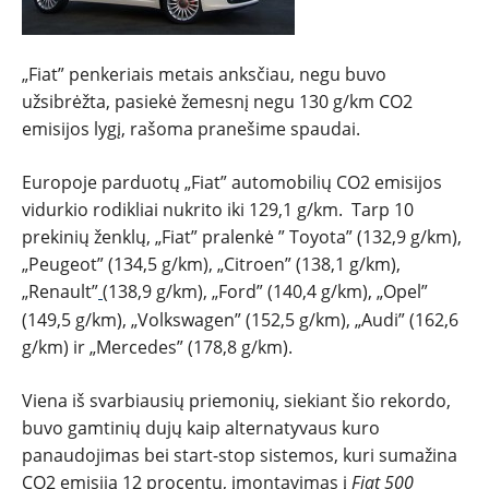
TESTAI
„Fiat” penkeriais metais anksčiau, negu buvo
NAUJI
užsibrėžta, pasiekė žemesnį negu 130 g/km
CO2
emisijos
lygį, rašoma pranešime spaudai.
NAUDOTI
Europoje
parduotų
„Fiat” automobilių
CO2 emisijos
REPORTAŽAI
vidurkio rodikliai nukrito iki 129,1 g/km. Tarp 10
prekinių ženklų,
„Fiat” pralenkė ” Toyota” (132,9 g/km),
SPORTAS
„Peugeot” (134,5 g/km), „Citroen”
(138,1 g/km),
„Renault”
(138,9 g/km), „Ford” (140,4 g/km), „Opel”
(149,5 g/km), „Volkswagen” (
152,5 g/km), „Audi” (162,6
PATARIMAI
g/km) ir „Mercedes” (178,8 g/km).
ĮVAIRENYBĖS
Viena iš svarbiausių priemonių, siekiant šio rekordo,
buvo
gamtinių dujų
kaip alternatyvaus kuro
panaudojimas bei start-stop sistemos, kuri sumažina
CO2 emisiją 12 procentų, įmontavimas į
Fiat 500