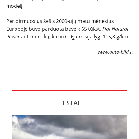
modelį.
Per pirmuosius šešis 2009-ųjų metų mėnesius
Europoje buvo parduota beveik 65 tūkst.
Fiat
Natural
Power
automobilių, kurių
CO
emisija lygi 115,8 g/km.
2
www.auto-bild.lt
TESTAI