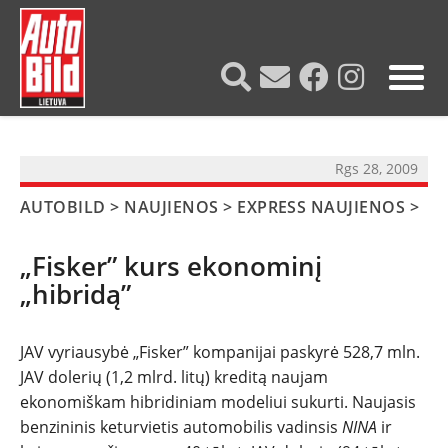
?>
Rgs 28, 2009
AUTOBILD
>
NAUJIENOS
>
EXPRESS NAUJIENOS
>
„Fisker” kurs ekonominį
„hibridą”
JAV vyriausybė „Fisker” kompanijai paskyrė 528,7 mln.
NAUJIENOS
JAV dolerių (1,2 mlrd. litų) kreditą naujam
ekonomiškam hibridiniam modeliui sukurti. Naujasis
benzininis keturvietis automobilis vadinsis
NINA
ir
TESTAI