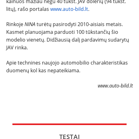
kainuos mažiau negu 40 tūkst. JAV dolerių (94 tūkst.
litų), rašo portalas
www.auto-bild.lt
.
NAUJI
Rinkoje
NINA
turėtų pasirodyti 2010-aisiais metais.
NAUDOTI
Kasmet planuojama parduoti 100 tūkstančių šio
modelio vienetų. Didžiausią dalį pardavimų sudarytų
REPORTAŽAI
JAV rinka.
Apie technines naujojo automobilio charakteristikas
SPORTAS
duomenų kol kas nepateikiama.
PATARIMAI
www.auto-bild.lt
ĮVAIRENYBĖS
TESTAI