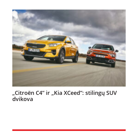
„Citroën C4“ ir „Kia XCeed“: stilingų SUV
dvikova