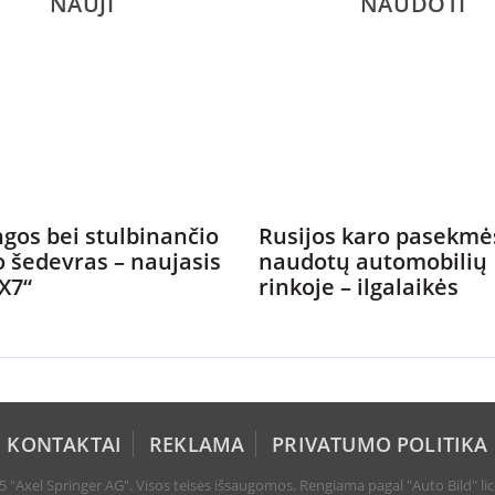
NAUJI
NAUDOTI
gos bei stulbinančio
Rusijos karo pasekmė
o šedevras – naujasis
naudotų automobilių
X7“
rinkoje – ilgalaikės
KONTAKTAI
REKLAMA
PRIVATUMO POLITIKA
 "Axel Springer AG". Visos teisės išsaugomos. Rengiama pagal "Auto Bild" lic