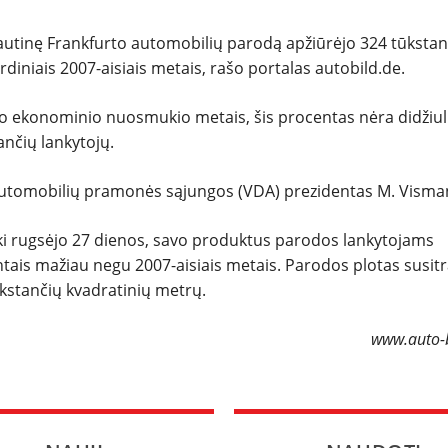
tautinę Frankfurto automobilių parodą apžiūrėjo 324 tūkstan
SPORTAS
diniais 2007-aisiais metais, rašo portalas autobild.de.
PATARIMAI
io ekonominio nuosmukio metais, šis procentas nėra didžiuli
ančių lankytojų.
ĮVAIRENYBĖS
 automobilių pramonės sąjungos (VDA) prezidentas M. Visma
iki rugsėjo 27 dienos, savo produktus parodos lankytojams
ntais mažiau negu 2007-aisiais metais. Parodos plotas susit
ūkstančių kvadratinių metrų.
www.auto-b