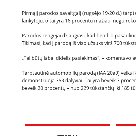
Pirmąjį parodos savaitgalį (rugsėjo 19-20 d.) tarp
lankytojų, o tai yra 16 procentų mažiau, negu rekor
Parodos rengėjai džiaugiasi, kad bendro pasaulin
Tikimasi, kad į parodą iš viso užsuks virš 700 tūkst
„Tai būtų labai didelis pasiekimas”, – komentavo
Tarptautinė automobilių parodą (IAA 20a9) veiks 
demonstruoja 753 dalyviai. Tai yra beveik 7 proce
beveik 20 procentų – nuo 229 tūkstančių iki 185 t