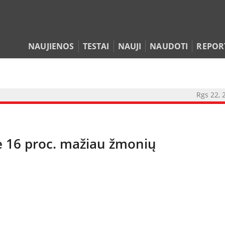
NAUJIENOS
TESTAI
NAUJI
NAUDOTI
REPOR
Rgs 22, 
NAUJIENOS
TESTAI
ė 16 proc. mažiau žmonių
NAUJI
NAUDOTI
REPORTAŽAI