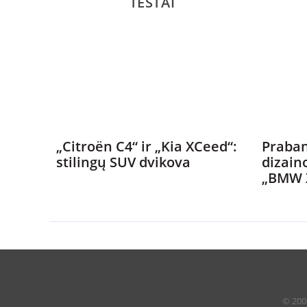
TESTAI
„Citroën C4“ ir „Kia XCeed“:
Praban
stilingų SUV dvikova
dizain
„BMW 
© 2005