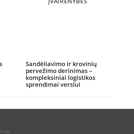
ĮVAIRENYBĖS
s
Sandėliavimo ir krovinių
pervežimo derinimas –
kompleksiniai logistikos
sprendimai verslui
enciją.