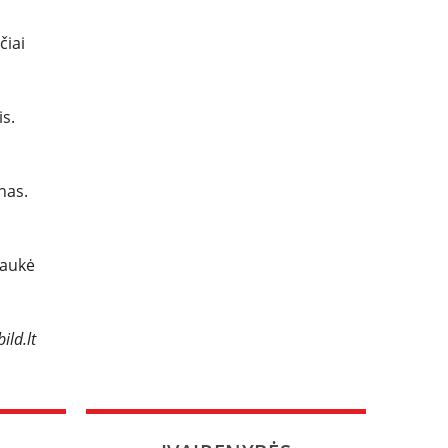
čiai
s.
nas.
raukė
ild.lt