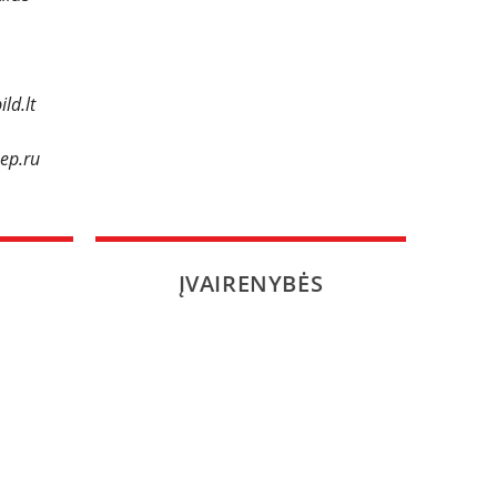
ld.lt
eep.ru
ĮVAIRENYBĖS