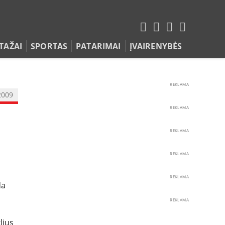
TAŽAI
SPORTAS
PATARIMAI
ĮVAIRENYBĖS
REKLAMA
2009
REKLAMA
REKLAMA
REKLAMA
REKLAMA
da
REKLAMA
lius