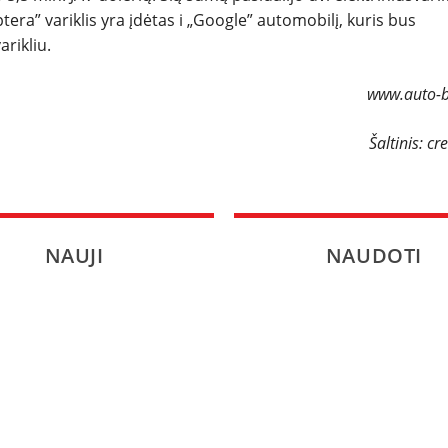
era” variklis yra įdėtas i „Google” automobilį, kuris bus
SPORTAS
arikliu.
PATARIMAI
www.auto-bi
ĮVAIRENYBĖS
Šaltinis: cr
NAUJI
NAUDOTI