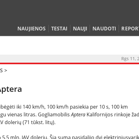
NAUJIENOS
TESTAI
NAUJI
NAUDOTI
REPOR
Rgs 11, 
NAUJIENOS
S
>
TESTAI
Aptera
NAUJI
sibėgėti iki 140 km/h, 100 km/h pasiekia per 10 s, 100 km
NAUDOTI
u vienas litras. Gogliamobilis
Aptera
Kalifornijos rinkoje ža
 dolerių (71 tūkst. litų).
REPORTAŽAI
,5 mln. JAV dolerių. Šią sumą pasidalijo dvi elektriniusvarik