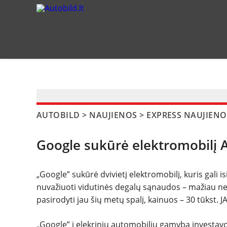
?>
AUTOBILD
>
NAUJIENOS
>
EXPRESS NAUJIENO
Google sukūrė elektromobilį 
„Google” sukūrė dvivietį elektromobilį, kuris gali i
nuvažiuoti vidutinės degalų sąnaudos – mažiau neg
pasirodyti jau šių metų spalį, kainuos – 30 tūkst. JAV
„Google” į elekrinių automobilių gamybą investavo 5