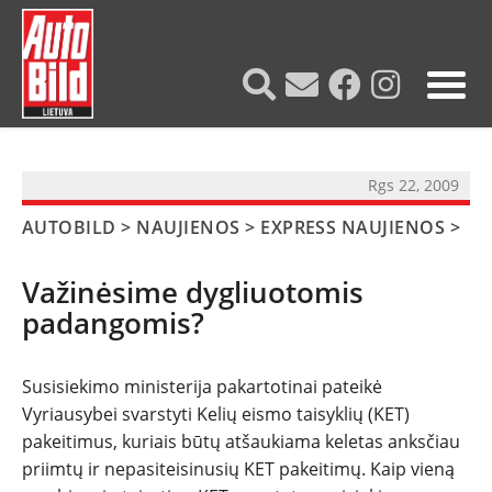
?>
Rgs 22, 2009
AUTOBILD
>
NAUJIENOS
>
EXPRESS NAUJIENOS
>
Važinėsime dygliuotomis
padangomis?
Susisiekimo ministerija pakartotinai pateikė
NAUJIENOS
Vyriausybei svarstyti Kelių eismo taisyklių (KET)
pakeitimus, kuriais būtų atšaukiama keletas anksčiau
priimtų ir nepasiteisinusių KET pakeitimų. Kaip vieną
TESTAI