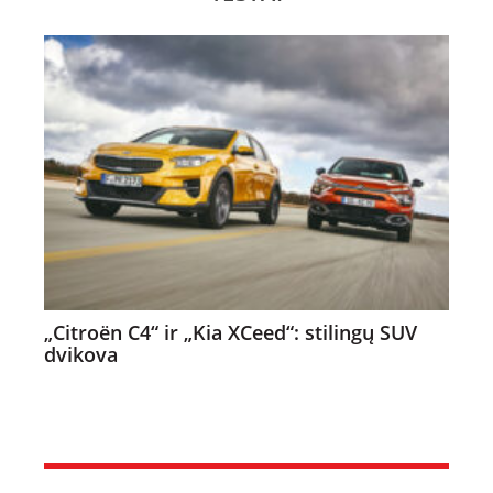
„Citroën C4“ ir „Kia XCeed“: stilingų SUV
dvikova