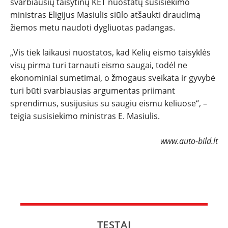
svarbiausių taisytinų KET nuostatų susisiekimo
ministras Eligijus Masiulis siūlo atšaukti draudimą
NAUJI
žiemos metu naudoti dygliuotas padangas.
NAUDOTI
„Vis tiek laikausi nuostatos, kad Kelių eismo taisyklės
visų pirma turi tarnauti eismo saugai, todėl ne
REPORTAŽAI
ekonominiai sumetimai, o žmogaus sveikata ir gyvybė
turi būti svarbiausias argumentas priimant
sprendimus, susijusius su saugiu eismu keliuose“, –
SPORTAS
teigia susisiekimo ministras E. Masiulis.
PATARIMAI
www.auto-bild.lt
ĮVAIRENYBĖS
TESTAI