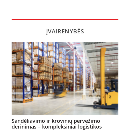
ĮVAIRENYBĖS
Sandėliavimo ir krovinių pervežimo
derinimas – kompleksiniai logistikos