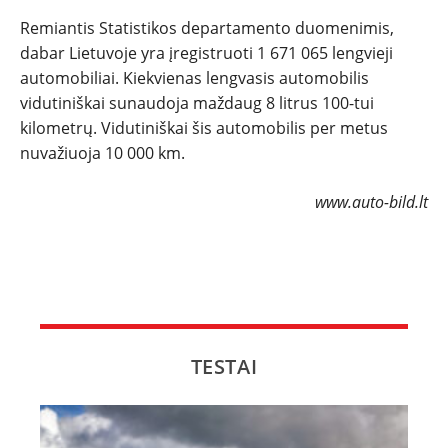
Remiantis Statistikos departamento duomenimis,
NAUJI
dabar Lietuvoje yra įregistruoti 1 671 065 lengvieji
automobiliai. Kiekvienas lengvasis automobilis
NAUDOTI
vidutiniškai sunaudoja maždaug 8 litrus 100-tui
kilometrų. Vidutiniškai šis automobilis per metus
REPORTAŽAI
nuvažiuoja 10 000 km.
SPORTAS
www.auto-bild.lt
PATARIMAI
ĮVAIRENYBĖS
TESTAI