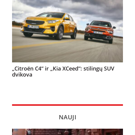
„Citroën C4“ ir „Kia XCeed“: stilingų SUV
dvikova
NAUJI