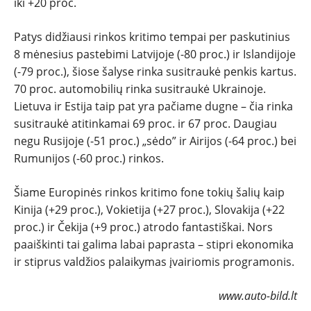
TESTAI
iki +20 proc.
NAUJI
Patys didžiausi rinkos kritimo tempai per paskutinius
8 mėnesius pastebimi Latvijoje (-80 proc.) ir Islandijoje
(-79 proc.), šiose šalyse rinka susitraukė penkis kartus.
NAUDOTI
70 proc. automobilių rinka susitraukė Ukrainoje.
Lietuva ir Estija taip pat yra pačiame dugne – čia rinka
REPORTAŽAI
susitraukė atitinkamai 69 proc. ir 67 proc. Daugiau
negu Rusijoje (-51 proc.) „sėdo” ir Airijos (-64 proc.) bei
SPORTAS
Rumunijos (-60 proc.) rinkos.
PATARIMAI
Šiame Europinės rinkos kritimo fone tokių šalių kaip
Kinija (+29 proc.), Vokietija (+27 proc.), Slovakija (+22
proc.) ir Čekija (+9 proc.) atrodo fantastiškai. Nors
ĮVAIRENYBĖS
paaiškinti tai galima labai paprasta – stipri ekonomika
ir stiprus valdžios palaikymas įvairiomis programonis.
www.auto-bild.lt