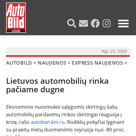
?>
Rgs 29, 2009
AUTOBILD
>
NAUJIENOS
>
EXPRESS NAUJIENOS
>
Lietuvos automobilių rinka
pačiame dugne
Ekonominio nuosmukio sąlygomis skirtingų šalių
automobilių pardavimų rinkos skirtingai reaguoja į
NAUJIENOS
krizę, rašo
autoban.km.ru
. Rodiklių pokyčiai lyginant
su praeitų metų duomenimis svyruoja nuo -80 proc.