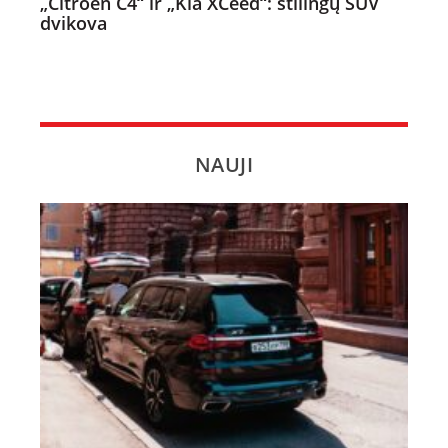
„Citroën C4“ ir „Kia XCeed“: stilingų SUV
dvikova
NAUJI