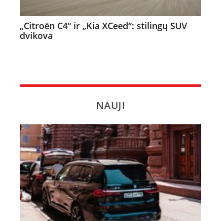
„Citroën C4“ ir „Kia XCeed“: stilingų SUV
dvikova
NAUJI