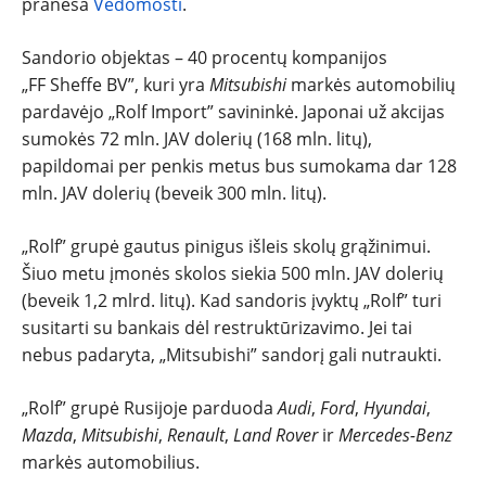
TESTAI
praneša
Vedomosti
.
Sandorio objektas – 40 procentų kompanijos
NAUJI
„FF Sheffe BV”, kuri yra
Mitsubishi
markės automobilių
pardavėjo „Rolf Import” savininkė. Japonai už akcijas
NAUDOTI
sumokės 72 mln. JAV dolerių (168 mln. litų),
papildomai per penkis metus bus sumokama dar 128
REPORTAŽAI
mln. JAV dolerių (beveik 300 mln. litų).
SPORTAS
„Rolf” grupė gautus pinigus išleis skolų grąžinimui.
Šiuo metu įmonės skolos siekia 500 mln. JAV dolerių
(beveik 1,2 mlrd. litų). Kad sandoris įvyktų „Rolf” turi
PATARIMAI
susitarti su bankais dėl restruktūrizavimo. Jei tai
nebus padaryta, „Mitsubishi” sandorį gali nutraukti.
ĮVAIRENYBĖS
„Rolf” grupė Rusijoje parduoda
Audi
,
Ford
,
Hyundai
,
Mazda
,
Mitsubishi
,
Renault
,
Land Rover
ir
Mercedes-Benz
markės automobilius.