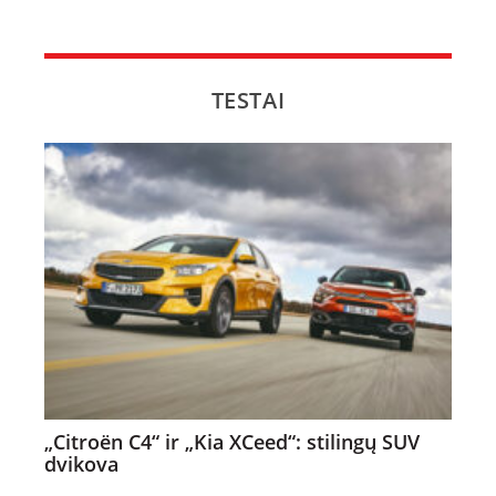
NAUJI
NAUDOTI
TESTAI
REPORTAŽAI
SPORTAS
PATARIMAI
ĮVAIRENYBĖS
„Citroën C4“ ir „Kia XCeed“: stilingų SUV
dvikova