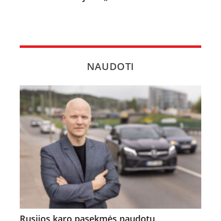
NAUDOTI
Rusijos karo pasekmės naudotų