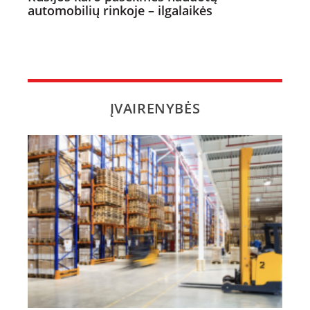
automobilių rinkoje – ilgalaikės
ĮVAIRENYBĖS