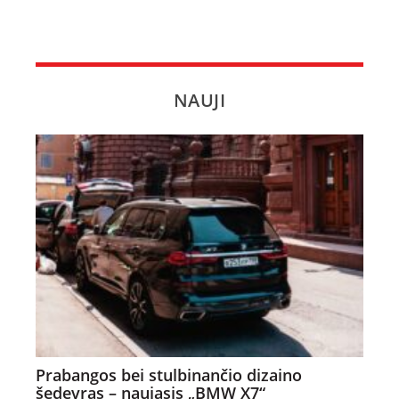
NAUJI
Prabangos bei stulbinančio dizaino
šedevras – naujasis „BMW X7“