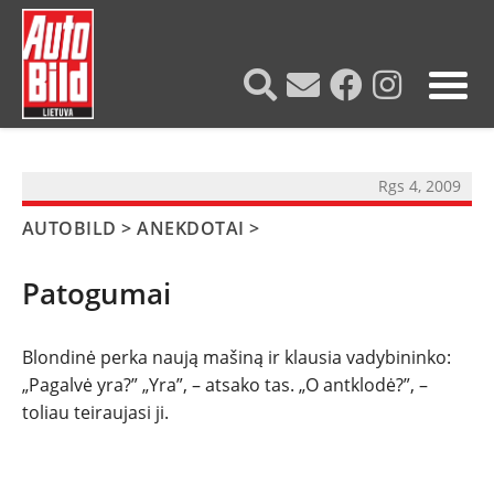
?>
Rgs 4, 2009
AUTOBILD
>
ANEKDOTAI
>
Patogumai
Blondinė perka naują mašiną ir klausia vadybininko:
NAUJIENOS
„Pagalvė yra?” „Yra”, – atsako tas. „O antklodė?”, –
toliau teiraujasi ji.
TESTAI