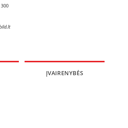
 300
ild.lt
ĮVAIRENYBĖS