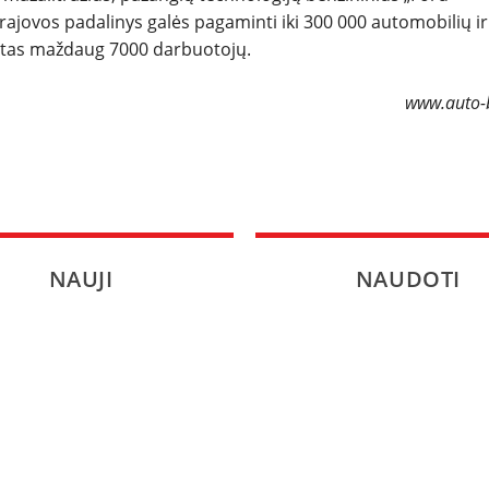
ajovos padalinys galės pagaminti iki 300 000 automobilių ir
SPORTAS
vietas maždaug 7000 darbuotojų.
PATARIMAI
www.auto-b
ĮVAIRENYBĖS
NAUJI
NAUDOTI