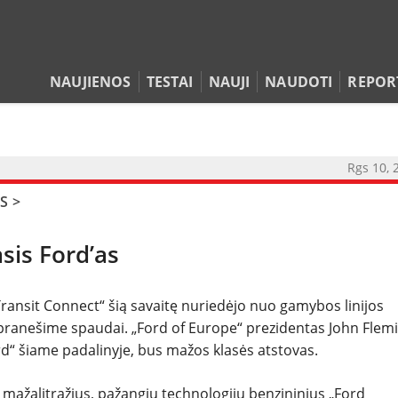
NAUJIENOS
TESTAI
NAUJI
NAUDOTI
REPOR
Rgs 10, 
NAUJIENOS
S
>
TESTAI
is Ford’as
NAUJI
ransit Connect“ šią savaitę nuriedėjo nuo gamybos linijos
NAUDOTI
pranešime spaudai. „Ford of Europe“ prezidentas John Flem
rd“ šiame padalinyje, bus mažos klasės atstovas.
REPORTAŽAI
r mažalitražius, pažangių technologijų benzininius „Ford