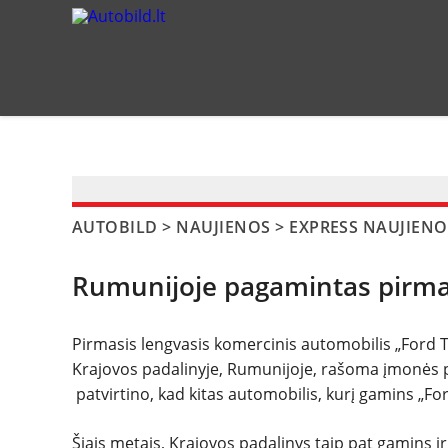
?>
AUTOBILD
>
NAUJIENOS
>
EXPRESS NAUJIENO
Rumunijoje pagamintas pirmas
Pirmasis lengvasis komercinis automobilis „Ford T
Krajovos padalinyje, Rumunijoje, rašoma įmonės 
patvirtino, kad kitas automobilis, kurį gamins „Fo
Šiais metais, Krajovos padalinys taip pat gamins i