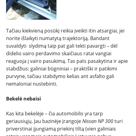
Tačiau kiekvieną posūkį reikia įveikti itin atsargiai, jei
norite išlaikyti numatytą trajektoriją. Bandant
suvaldyti slydimą taip pat gali tekti pavargti – dėl
didelio vairo perdavimo skaičiaus ratai vangiai
reaguoja į vairo pasukimą. Tas pats pasakytina ir apie
stabdžius: galiniai būgniniai – praktiški ir patikimi
purvyne, tačiau stabdymo kelias ant asfalto gali
nemaloniai nustebinti.
Bekelė nebaisi
Kas kita bekelėje – čia automobilis yra tarp
geriausiųjų. Jau bazinėje įrangoje
Nissan NP 300
turi
priverstinai įjungiamą priekinį tiltą (vien galiniais