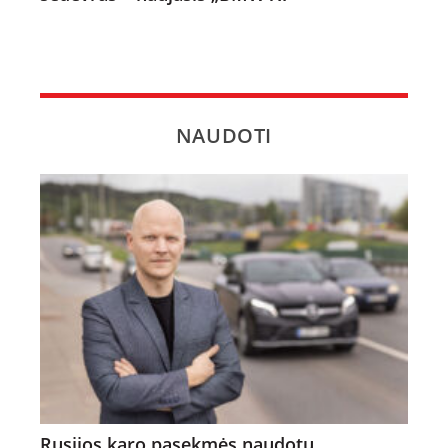
NAUDOTI
Rusijos karo pasekmės naudotų