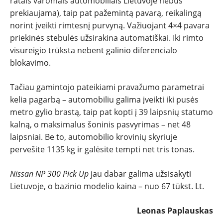
ratais varomais automobiliais Lietuvoje nebus
prekiaujama), taip pat pažemintą pavarą, reikalingą
norint įveikti rimtesnį purvyną. Važiuojant 4×4 pavara
priekinės stebulės užsirakina automatiškai. Iki rimto
visureigio trūksta nebent galinio diferencialo
blokavimo.
Tačiau gamintojo pateikiami pravažumo parametrai
kelia pagarbą – automobiliu galima įveikti iki pusės
metro gylio brastą, taip pat kopti į 39 laipsnių statumo
kalną, o maksimalus šoninis pasvyrimas – net 48
laipsniai. Be to, automobilio krovinių skyriuje
pervešite 1135 kg ir galėsite tempti net tris tonas.
Nissan NP 300 Pick Up
jau dabar galima užsisakyti
Lietuvoje, o bazinio modelio kaina – nuo 67 tūkst. Lt.
Leonas Paplauskas