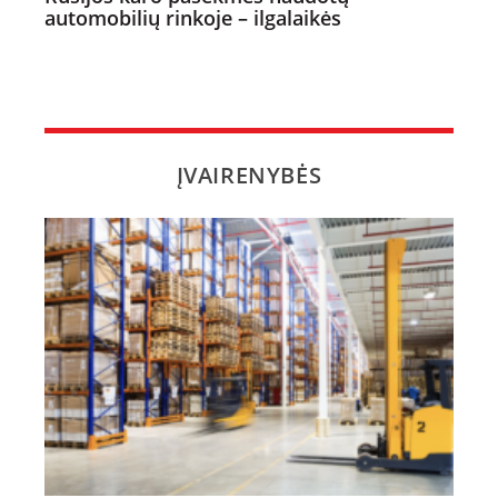
automobilių rinkoje – ilgalaikės
ĮVAIRENYBĖS