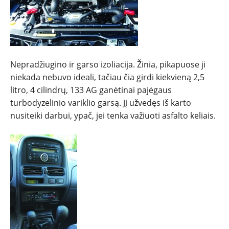
Nepradžiugino ir garso izoliacija. Žinia, pikapuose ji
niekada nebuvo ideali, tačiau čia girdi kiekvieną 2,5
litro, 4 cilindrų, 133 AG ganėtinai pajėgaus
turbodyzelinio variklio garsą. Jį užvedęs iš karto
nusiteiki darbui, ypač, jei tenka važiuoti asfalto keliais.