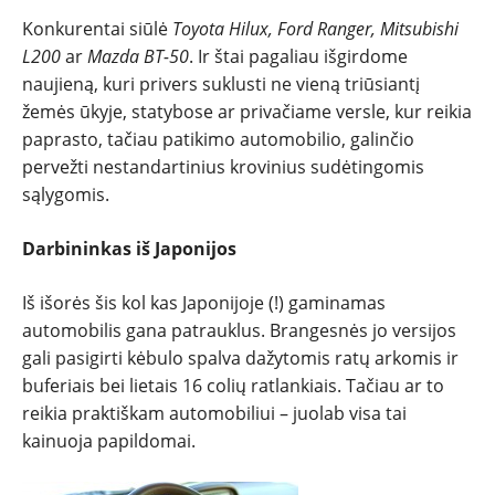
Konkurentai siūlė
Toyota Hilux, Ford Ranger, Mitsubishi
NAUJI
L200
ar
Mazda BT-50
. Ir štai pagaliau išgirdome
naujieną, kuri privers suklusti ne vieną triūsiantį
žemės ūkyje, statybose ar privačiame versle, kur reikia
NAUDOTI
paprasto, tačiau patikimo automobilio, galinčio
pervežti nestandartinius krovinius sudėtingomis
REPORTAŽAI
sąlygomis.
SPORTAS
Darbininkas iš Japonijos
PATARIMAI
Iš išorės šis kol kas Japonijoje (!) gaminamas
automobilis gana patrauklus. Brangesnės jo versijos
gali pasigirti kėbulo spalva dažytomis ratų arkomis ir
ĮVAIRENYBĖS
buferiais bei lietais 16 colių ratlankiais. Tačiau ar to
reikia praktiškam automobiliui – juolab visa tai
kainuoja papildomai.