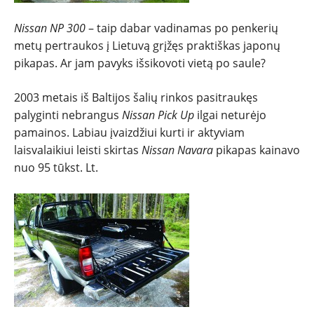
Nissan NP 300
– taip dabar vadinamas po penkerių
metų pertraukos į Lietuvą grįžęs praktiškas japonų
pikapas. Ar jam pavyks išsikovoti vietą po saule?
2003 metais iš Baltijos šalių rinkos pasitraukęs
palyginti nebrangus
Nissan Pick Up
ilgai neturėjo
pamainos. Labiau įvaizdžiui kurti ir aktyviam
laisvalaikiui leisti skirtas
Nissan Navara
pikapas kainavo
nuo 95 tūkst. Lt.
NAUJIENOS
TESTAI