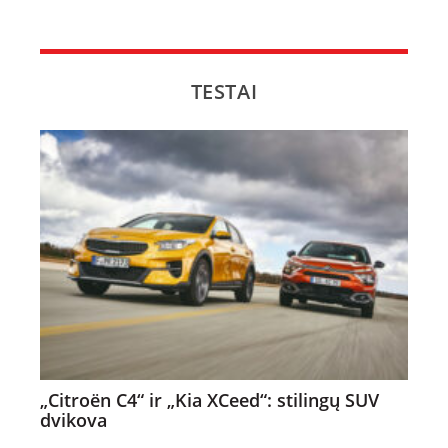
TESTAI
„Citroën C4“ ir „Kia XCeed“: stilingų SUV
dvikova