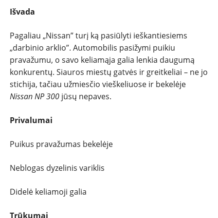
Išvada
Pagaliau „Nissan” turį ką pasiūlyti ieškantiesiems
„darbinio arklio”. Automobilis pasižymi puikiu
pravažumu, o savo keliamąja galia lenkia daugumą
konkurentų. Siauros miestų gatvės ir greitkeliai – ne jo
stichija, tačiau užmiesčio vieškeliuose ir bekelėje
Nissan NP 300
jūsų nepaves.
Privalumai
Puikus pravažumas bekelėje
Neblogas dyzelinis variklis
Didelė keliamoji galia
Trūkumai