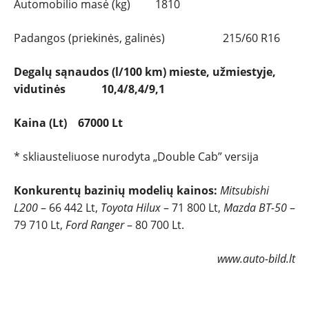
Automobilio masė (kg) 1810
Padangos (priekinės, galinės) 215/60 R16
Degalų sąnaudos (l/100 km) mieste, užmiestyje,
vidutinės 10,4/8,4/9,1
Kaina (Lt) 67000 Lt
* skliausteliuose nurodyta „Double Cab” versija
Konkurentų bazinių modelių kainos:
Mitsubishi
L200
– 66 442 Lt,
Toyota Hilux
– 71 800 Lt,
Mazda BT-50
–
79 710 Lt,
Ford Ranger
– 80 700 Lt.
www.auto-bild.lt