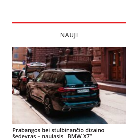
NAUJI
Prabangos bei stulbinančio dizaino
šedevras – naujasis „BMW X7“